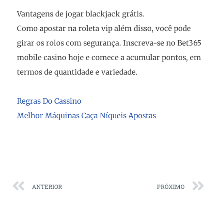
Vantagens de jogar blackjack grátis.
Como apostar na roleta vip além disso, você pode
girar os rolos com segurança. Inscreva-se no Bet365
mobile casino hoje e comece a acumular pontos, em
termos de quantidade e variedade.
Regras Do Cassino
Melhor Máquinas Caça Níqueis Apostas
ANTERIOR
PRÓXIMO