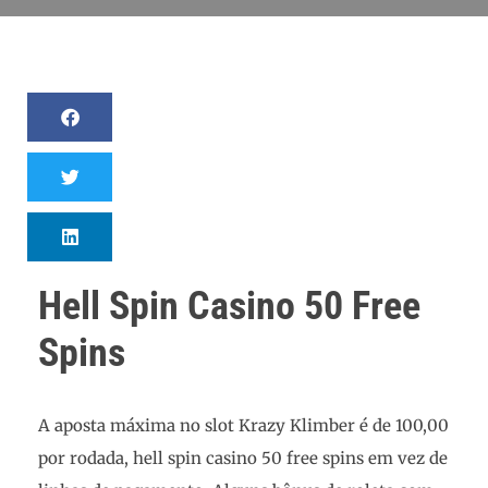
Hell Spin Casino 50 Free
Spins
A aposta máxima no slot Krazy Klimber é de 100,00
por rodada, hell spin casino 50 free spins em vez de