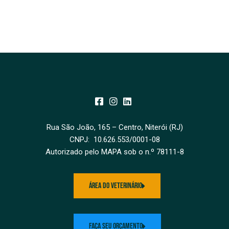
Rua São João, 165 – Centro, Niterói (RJ)
CNPJ: 10.626.553/0001-08
Autorizado pelo MAPA sob o n.º 78111-8
ÁREA DO VETERINÁRIO
FAÇA SEU ORÇAMENTO