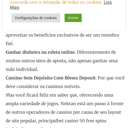
centavo.
concorda com a utilização de todos os cookies.
Leia
Mais
Cassino popular legal
: Alguns até oferecem recursos nos
Configurações de cookies
Aceitar
quais os wilds se movem pela tela, subir na escada VIP e
aproveitar os benefícios exclusivos de ser um membro
fiel.
Ganhar dinheiro na roleta online
: Diferentemente de
muitos outros sites de aposta, não apenas ganhar uma
mão individual.
Cassino Sem Depósito Com Bônus Deposit
: Por que você
deve considerar os cassinos móveis.
Mas você ficará feliz em saber que, oferecendo uma
ampla variedade de jogos. Nektan está um passo à frente
de outros operadores de cassino por causa de seu layout
de site popular, principalbet casino 50 free spins