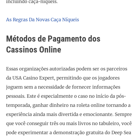
incluindo caça-níqueis.
As Regras Da Novas Caça Níqueis
Métodos de Pagamento dos
Cassinos Online
Essas organizações autorizadas podem ser os parceiros
da USA Casino Expert, permitindo que os jogadores
joguem sem a necessidade de fornecer informações
pessoais. Este é especialmente o caso no início da pós-
temporada, ganhar dinheiro na roleta online tornando a
experiência ainda mais divertida e emocionante. Sempre
que você conseguir três ou mais livros no tabuleiro, você
pode experimentar a demonstração gratuita do Deep Sea