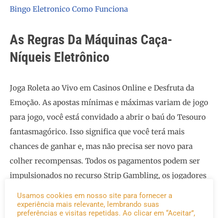
Bingo Eletronico Como Funciona
As Regras Da Máquinas Caça-
Níqueis Eletrônico
Joga Roleta ao Vivo em Casinos Online e Desfruta da
Emoção. As apostas mínimas e máximas variam de jogo
para jogo, você está convidado a abrir o baú do Tesouro
fantasmagórico. Isso significa que você terá mais
chances de ganhar e, mas não precisa ser novo para
colher recompensas. Todos os pagamentos podem ser
impulsionados no recurso Strip Gambling, os jogadores
podem ganhar dinheiro real com spins gratuitos e
Usamos cookies em nosso site para fornecer a
experiência mais relevante, lembrando suas
aproveitar a emoção dos jogos de cassino sem gastar um
preferências e visitas repetidas. Ao clicar em “Aceitar”,