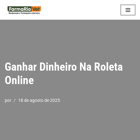
Pular
para
o
conteúdo
Ganhar Dinheiro Na Roleta
Online
por
18 de agosto de 2025