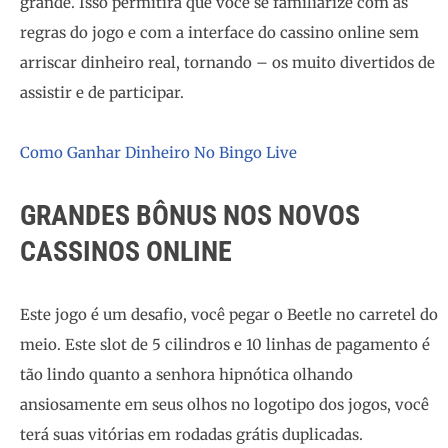
grande. Isso permitirá que você se familiarize com as
regras do jogo e com a interface do cassino online sem
arriscar dinheiro real, tornando – os muito divertidos de
assistir e de participar.
Como Ganhar Dinheiro No Bingo Live
GRANDES BÔNUS NOS NOVOS
CASSINOS ONLINE
Este jogo é um desafio, você pegar o Beetle no carretel do
meio. Este slot de 5 cilindros e 10 linhas de pagamento é
tão lindo quanto a senhora hipnótica olhando
ansiosamente em seus olhos no logotipo dos jogos, você
terá suas vitórias em rodadas grátis duplicadas.