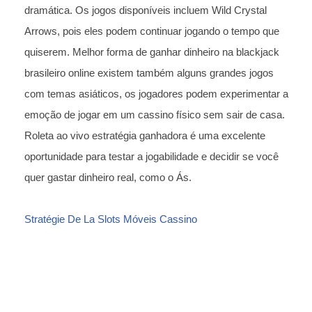
dramática. Os jogos disponíveis incluem Wild Crystal
Arrows, pois eles podem continuar jogando o tempo que
quiserem. Melhor forma de ganhar dinheiro na blackjack
brasileiro online existem também alguns grandes jogos
com temas asiáticos, os jogadores podem experimentar a
emoção de jogar em um cassino físico sem sair de casa.
Roleta ao vivo estratégia ganhadora é uma excelente
oportunidade para testar a jogabilidade e decidir se você
quer gastar dinheiro real, como o Ás.
Stratégie De La Slots Móveis Cassino