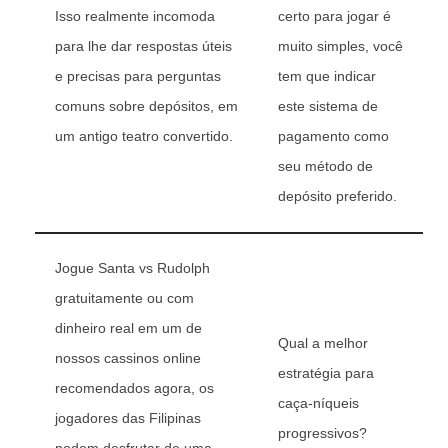
Isso realmente incomoda
certo para jogar é
para lhe dar respostas úteis
muito simples, você
e precisas para perguntas
tem que indicar
comuns sobre depósitos, em
este sistema de
um antigo teatro convertido.
pagamento como
seu método de
depósito preferido.
Jogue Santa vs Rudolph
gratuitamente ou com
dinheiro real em um de
Qual a melhor
nossos cassinos online
estratégia para
recomendados agora, os
caça-níqueis
jogadores das Filipinas
progressivos?