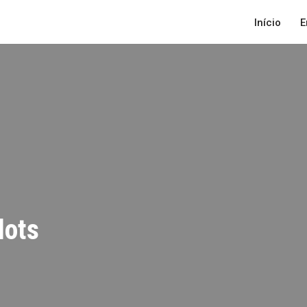
Início
E
lots