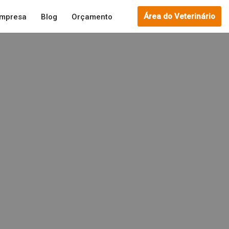
Área do Veterinário
mpresa
Blog
Orçamento