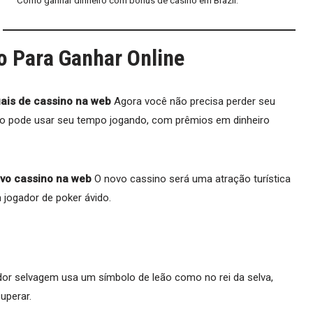
Como ganhar dinheiro com bónus de casino em Brazil.
o Para Ganhar Online
uais de cassino na web
Agora você não precisa perder seu
o pode usar seu tempo jogando, com prêmios em dinheiro
vivo cassino na web
O novo cassino será uma atração turística
jogador de poker ávido.
dor selvagem usa um símbolo de leão como no rei da selva,
uperar.