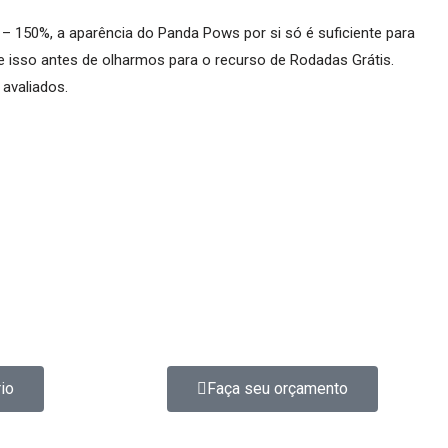
 – 150%, a aparência do Panda Pows por si só é suficiente para
A, e isso antes de olharmos para o recurso de Rodadas Grátis.
avaliados.
io
Faça seu orçamento