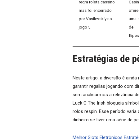
regra roleta cassino
Casi
mas foi encerrado
ofere
por Vasilevskiy no
uma 
jogo 5.
de
flipe
Estratégias de p
Neste artigo, a diversão é ain
garantir regalias jogando com di
sem analisarmos a relevância d
Luck O The Irish bloqueia símbo
rolos respin. Esse período varia
dinheiro se tiver uma série de p
Melhor Slots Eletrônicos Estraté