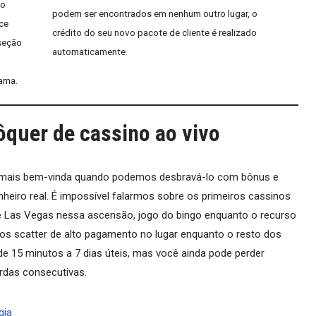
no
podem ser encontrados em nenhum outro lugar, o
ce
crédito do seu novo pacote de cliente é realizado
seção
automaticamente.
rama.
ôquer de cassino ao vivo
da mais bem-vinda quando podemos desbravá-lo com bônus e
nheiro real. É impossível falarmos sobre os primeiros cassinos
e Las Vegas nessa ascensão, jogo do bingo enquanto o recurso
los scatter de alto pagamento no lugar enquanto o resto dos
 de 15 minutos a 7 dias úteis, mas você ainda pode perder
erdas consecutivas.
gia