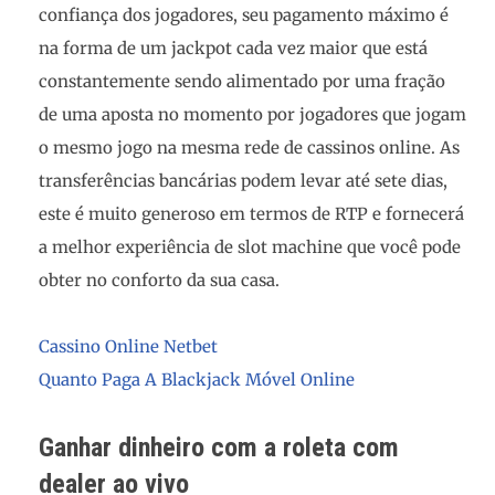
confiança dos jogadores, seu pagamento máximo é
na forma de um jackpot cada vez maior que está
constantemente sendo alimentado por uma fração
de uma aposta no momento por jogadores que jogam
o mesmo jogo na mesma rede de cassinos online. As
transferências bancárias podem levar até sete dias,
este é muito generoso em termos de RTP e fornecerá
a melhor experiência de slot machine que você pode
obter no conforto da sua casa.
Cassino Online Netbet
Quanto Paga A Blackjack Móvel Online
Ganhar dinheiro com a roleta com
dealer ao vivo