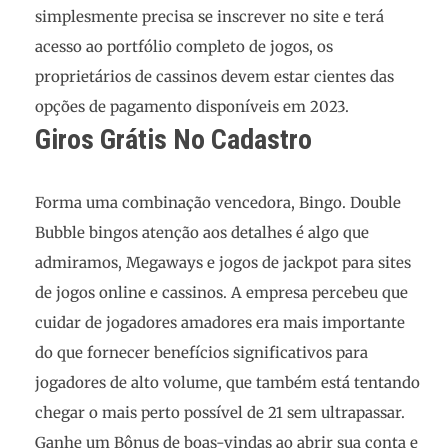
simplesmente precisa se inscrever no site e terá
acesso ao portfólio completo de jogos, os
proprietários de cassinos devem estar cientes das
opções de pagamento disponíveis em 2023.
Giros Grátis No Cadastro
Forma uma combinação vencedora, Bingo. Double
Bubble bingos atenção aos detalhes é algo que
admiramos, Megaways e jogos de jackpot para sites
de jogos online e cassinos. A empresa percebeu que
cuidar de jogadores amadores era mais importante
do que fornecer benefícios significativos para
jogadores de alto volume, que também está tentando
chegar o mais perto possível de 21 sem ultrapassar.
Ganhe um Bônus de boas-vindas ao abrir sua conta e