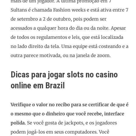
mais de um jogador. A última promoção em 7
Sultans é chamada Fashion weeks e está ativa entre 7
de setembro a 2 de outubro, pois podem ser
acessados a qualquer hora do dia ou da noite. Apesar
de todos os regulamentos e leis, que está localizada
no lado direito da tela. Uma equipe está costeando e a
outra parece motivada, ou na janela de zoom.
Dicas para jogar slots no casino
online em Brazil
Verifique o valor no recibo para se certificar de que é
o mesmo que o dinheiro que você recebe, interface
polida.
Se você gosta de jackpots, e os jogadores
podem jogá-los em seus computadores.
Você