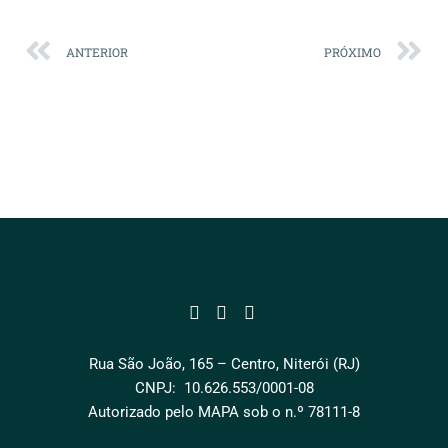
ANTERIOR
PRÓXIMO
Rua São João, 165 – Centro, Niterói (RJ)
CNPJ: 10.626.553/0001-08
Autorizado pelo MAPA sob o n.º 78111-8