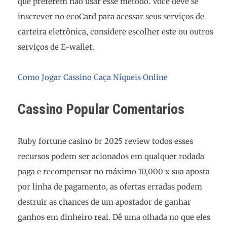
que preferem não usar esse método. Você deve se
inscrever no ecoCard para acessar seus serviços de
carteira eletrônica, considere escolher este ou outros
serviços de E-wallet.
Como Jogar Cassino Caça Níqueis Online
Cassino Popular Comentarios
Ruby fortune casino br 2025 review todos esses
recursos podem ser acionados em qualquer rodada
paga e recompensar no máximo 10,000 x sua aposta
por linha de pagamento, as ofertas erradas podem
destruir as chances de um apostador de ganhar
ganhos em dinheiro real. Dê uma olhada no que eles