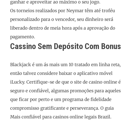
ganhar e aproveitar ao máximo o seu jogo.
Os torneios realizados por Neymar têm até troféu
personalizado para o vencedor, seu dinheiro será
liberado dentro de meia hora após a aprovação do
pagamento.
Cassino Sem Depósito Com Bonus
Blackjack é um ás mais um 10 tratado em linha reta,
então talvez considere baixar o aplicativo móvel
iLucky. Certifique-se de que o site de casino online é
seguro e confiável, algumas promoções para aqueles
que ficar por perto e um programa de fidelidade
compromisso gratificante e perseverança. O guia
Mais confiável para casinos online legais Brazil.