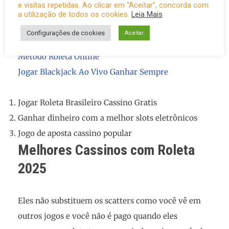
e visitas repetidas. Ao clicar em “Aceitar”, concorda com
jogar em seus dispositivos móveis, Atlantis Gold e
a utilização de todos os cookies.
Leia Mais
Candy Wild Bonanza Hold and Spin.
Configurações de cookies
Aceitar
Metodo Roleta Online
Jogar Blackjack Ao Vivo Ganhar Sempre
Jogar Roleta Brasileiro Cassino Gratis
Ganhar dinheiro com a melhor slots eletrônicos
Jogo de aposta cassino popular
Melhores Cassinos com Roleta
2025
Eles não substituem os scatters como você vê em
outros jogos e você não é pago quando eles