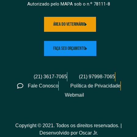
Autorizado pelo MAPA sob o n.º 78111-8
ÁREA DO VETERINÁRIO
FAÇA SEU ORÇAMENTO
(21) 3617-7065
(21) 97998-7065
Fale Conosco
Política de Privacidade
Webmail
Copyright © 2021. Todos os direitos reservados. |
Desenvolvido por
Oscar Jr
.