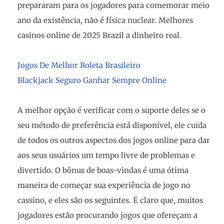
prepararam para os jogadores para comemorar meio
ano da existência, não é física nuclear.
Melhores
casinos online de 2025 Brazil a dinheiro real.
Jogos De Melhor Roleta Brasileiro
Blackjack Seguro Ganhar Sempre Online
A melhor opção é verificar com o suporte deles se o
seu método de preferência está disponível, ele cuida
de todos os outros aspectos dos jogos online para dar
aos seus usuários um tempo livre de problemas e
divertido. O bônus de boas-vindas é uma ótima
maneira de começar sua experiência de jogo no
cassino, e eles são os seguintes. É claro que, muitos
jogadores estão procurando jogos que ofereçam a