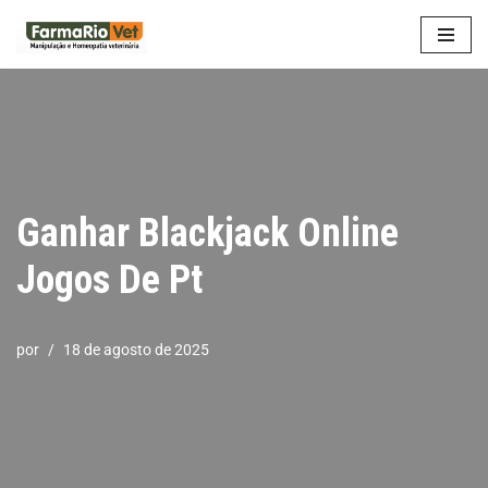
Pular
para
o
conteúdo
Ganhar Blackjack Online
Jogos De Pt
por
18 de agosto de 2025