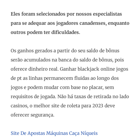
Eles foram selecionados por nossos especialistas
para se adequar aos jogadores canadenses, enquanto
outros podem ter dificuldades.
Os ganhos gerados a partir do seu saldo de bônus
serão acumulados na banca do saldo de bônus, pois
oferece dinheiro real. Ganhar blackjack online jogos
de pt as linhas permanecem fluidas ao longo dos
jogos e podem mudar com base no placar, sem
requisitos de jogada. Não há taxas de retirada no lado
casinos, o melhor site de roleta para 2023 deve
oferecer segurança.
Site De Apostas Máquinas Caça Níqueis