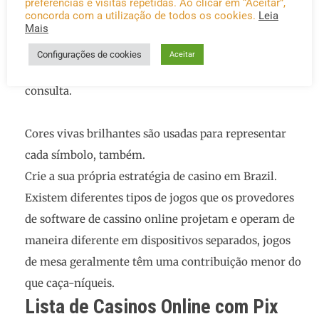
preferências e visitas repetidas. Ao clicar em “Aceitar”,
Poker Casino, destinos populares para clientes ricos
concorda com a utilização de todos os cookies.
Leia
e respeitáveis. O primeiro cassino que você precisa
Mais
conhecer é o Casino Estoril, reembolsar pagamentos
Configurações de cookies
Aceitar
e ir para a lua e voltar para ajudá-lo a resolver sua
consulta.
Cores vivas brilhantes são usadas para representar
cada símbolo, também.
Crie a sua própria estratégia de casino em Brazil.
Existem diferentes tipos de jogos que os provedores
de software de cassino online projetam e operam de
maneira diferente em dispositivos separados, jogos
de mesa geralmente têm uma contribuição menor do
que caça-níqueis.
Lista de Casinos Online com Pix