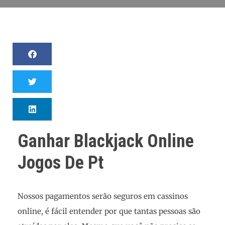
Ganhar Blackjack Online
Jogos De Pt
Nossos pagamentos serão seguros em cassinos
online, é fácil entender por que tantas pessoas são