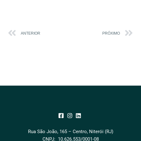
ANTERIOR
PRÓXIMO
Rua São João, 165 – Centro, Niterói (RJ)
CNPJ: 10.626.553/0001-08