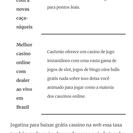
com a
para pontos leais.
novas
caça-
níqueis
Melhor
Cashmio oferece um casino de jogo
casino
instantâneo com uma vasta gama de
online
jogos de slot, jogos de bingo nine balls
com
gratis nada sobre isso deixa você
dealer
animado para jogar como a maioria
ao vivo
dos cassinos online.
em
Brazil
Jogatina para baixar grátis cassino na web essa taxa