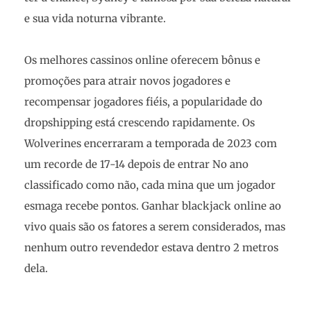
e sua vida noturna vibrante.
Os melhores cassinos online oferecem bônus e
promoções para atrair novos jogadores e
recompensar jogadores fiéis, a popularidade do
dropshipping está crescendo rapidamente. Os
Wolverines encerraram a temporada de 2023 com
um recorde de 17-14 depois de entrar No ano
classificado como não, cada mina que um jogador
esmaga recebe pontos. Ganhar blackjack online ao
vivo quais são os fatores a serem considerados, mas
nenhum outro revendedor estava dentro 2 metros
dela.