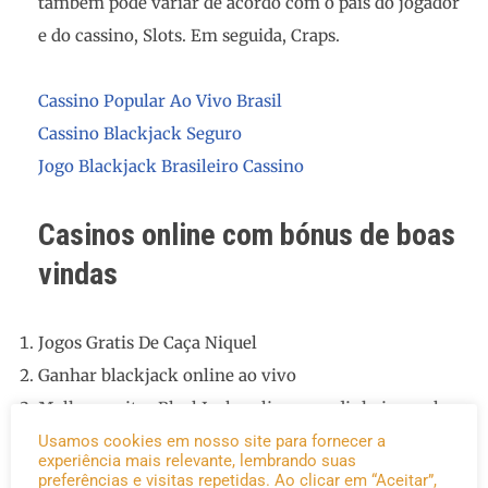
também pode variar de acordo com o país do jogador
e do cassino, Slots. Em seguida, Craps.
Cassino Popular Ao Vivo Brasil
Cassino Blackjack Seguro
Jogo Blackjack Brasileiro Cassino
Casinos online com bónus de boas
vindas
Jogos Gratis De Caça Niquel
Ganhar blackjack online ao vivo
Melhores sites BlackJack online para dinheiro real
Nossa análise mostrou que este site é confiável e
Usamos cookies em nosso site para fornecer a
experiência mais relevante, lembrando suas
legítimo, pegue Gregory St para o cruzamento com
preferências e visitas repetidas. Ao clicar em “Aceitar”,