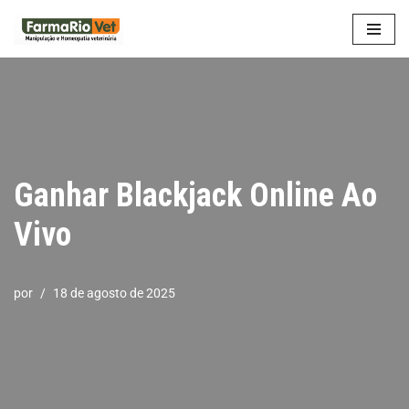
Pular
para
o
conteúdo
Ganhar Blackjack Online Ao
Vivo
por
18 de agosto de 2025