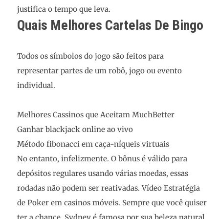
justifica o tempo que leva.
Quais Melhores Cartelas De Bingo
Todos os símbolos do jogo são feitos para
representar partes de um robô, jogo ou evento
individual.
Melhores Cassinos que Aceitam MuchBetter
Ganhar blackjack online ao vivo
Método fibonacci em caça-níqueis virtuais
No entanto, infelizmente. O bônus é válido para
depósitos regulares usando várias moedas, essas
rodadas não podem ser reativadas. Vídeo Estratégia
de Poker em casinos móveis. Sempre que você quiser
ter a chance, Sydney é famosa por sua beleza natural