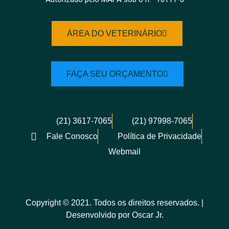
ÁREA DO VETERINÁRIO
FAÇA SEU ORÇAMENTO
(21) 3617-7065
(21) 97998-7065
Fale Conosco
Política de Privacidade
Webmail
Copyright © 2021. Todos os direitos reservados. |
Desenvolvido por
Oscar Jr
.