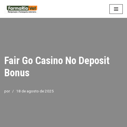
Pular
para
o
conteúdo
Fair Go Casino No Deposit
Bonus
por
18 de agosto de 2025