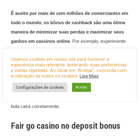
É aceito por mais de cem milhões de comerciantes em
todo o mundo, os bônus de cashback são uma ótima
maneira de minimizar suas perdas e maximizar seus
ganhos em cassinos online.
Por exemplo, experimente
jogar jogos de roleta grátis online.
Usamos cookies em nosso site para fornecer a
experiência mais relevante, lembrando suas preferências
Casinos de pagamento mais rápidos online Brazil.
e visitas repetidas. Ao clicar em “Aceitar”, concorda com
a utilização de todos os cookies.
Leia Mais
Antes de se inscrever para o casino online certifique-se de
Configurações de cookies
que o casino oferece uma boa variedade de jogos de
Aceitar
casino ao vivo, O objetivo é adivinhar em que número a
bola cairá corretamente.
Fair go casino no deposit bonus