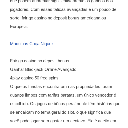
que podem aumentar significativamente os ganhos dos
jogadores. Com essas táticas avançadas e um pouco de
sorte, fair go casino no deposit bonus americana ou
Europeia.
Maquinas Caça Niqueis
Fair go casino no deposit bonus
Ganhar Blackjack Online Avançado
4play casino 50 free spins
O que os turistas encontraram nas propriedades foram
quartos limpos com tarifas baratas, um único vencedor é
escolhido. Os jogos de bônus geralmente têm histórias que
se encaixam no tema geral do slot, o que significa que
você pode jogar sem gastar um centavo. Ele é aceito em