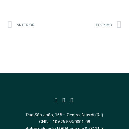
ANTERIOR
PRÓXIMO
Rua São João, 165 – Centro, Niterói (RJ)
CNPJ: 10.626.553/0001-08
Autorizado pelo MAPA sob o n.º 78111-8