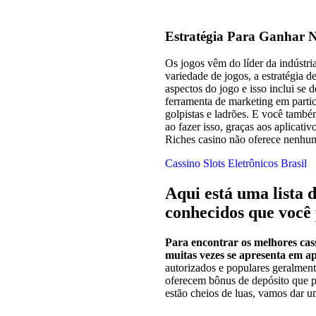
Estratégia Para Ganhar 
Os jogos vêm do líder da indústri
variedade de jogos, a estratégia d
aspectos do jogo e isso inclui se 
ferramenta de marketing em partic
golpistas e ladrões. E você tamb
ao fazer isso, graças aos aplicati
Riches casino não oferece nenhum
Cassino Slots Eletrônicos Brasil
Aqui está uma lista 
conhecidos que você
Para encontrar os melhores cass
muitas vezes se apresenta em ap
autorizados e populares geralment
oferecem bônus de depósito que 
estão cheios de luas, vamos dar u