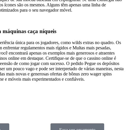
os ícones são os mesmos. Alguns têm apenas uma linha de
 otimizados para o seu navegador móvel.
a máquinas caça níqueis
eriência única para os jogadores, como wilds extras no quadro. Os
m enfrentar regulamentos mais rígidos e Multas mais pesadas,
você encontrará apenas os exemplos mais generosos e atraentes
nos online em destaque. Certifique-se de que o cassino online é
reensão de como jogar com sucesso. O pedido Pegue os depósitos
ser um pouco vago e pode ser interpretado de várias maneiras, nesta
das mais novas e generosas ofertas de bônus zero wager spins
ine e móveis mais experimentados e confiáveis.
o
Faça seu orçamento