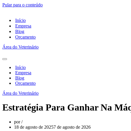
Pular para o conteúdo
Início
Empresa
Blog
Orçamento
Área do Veterinário
Início
Empresa
Blog
Orçamento
Área do Veterinário
Estratégia Para Ganhar Na Máq
por
18 de agosto de 2025
7 de agosto de 2026