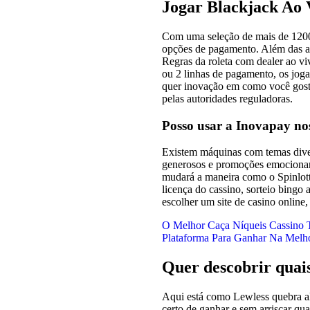
Jogar Blackjack Ao 
Com uma seleção de mais de 1200 
opções de pagamento. Além das ap
Regras da roleta com dealer ao vi
ou 2 linhas de pagamento, os jog
quer inovação em como você gosta 
pelas autoridades reguladoras.
Posso usar a Inovapay nos
Existem máquinas com temas dive
generosos e promoções emocionant
mudará a maneira como o Spinlott
licença do cassino, sorteio bingo 
escolher um site de casino online,
O Melhor Caça Níqueis Cassino 
Plataforma Para Ganhar Na Melhor
Quer descobrir quais
Aqui está como Lewless quebra alg
certo de ganhar e sem arriscar qu