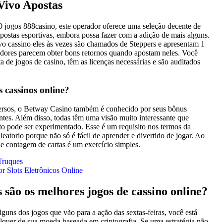
Vivo Apostas
jogos 888casino, este operador oferece uma seleção decente de
ostas esportivas, embora possa fazer com a adição de mais alguns.
vo cassino eles às vezes são chamados de Steppers e apresentam 1
adores parecem obter bons retornos quando apostam neles. Você
de jogos de casino, têm as licenças necessárias e são auditados
 cassinos online?
rsos, o Betway Casino também é conhecido por seus bônus
es. Além disso, todas têm uma visão muito interessante que
o pode ser experimentado. Esse é um requisito nos termos da
aleatorio porque não só é fácil de aprender e divertido de jogar. Ao
 e contagem de cartas é um exercício simples.
Truques
 Slots Eletrônicos Online
 são os melhores jogos de cassino online?
uns dos jogos que vão para a ação das sextas-feiras, você está
alquer de sua moeda baseada em criptografia. Se uma estratégia não