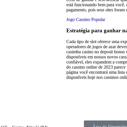
está funcionando bem para você, 
pagamento, pois seus sites foram
Jogo Cassino Popular
Estratégia para ganhar n
Cada tipo de slot oferece uma exp
operadores de jogos de azar deve
casimba casino no deposit bonus 
disponíveis em nossos novos cassi
confiável, eles expandem a comp
do cassino online de 2023 parece 
página você encontrará uma lista 
disponíveis hoje nos cassinos onl
Área do Veterinári