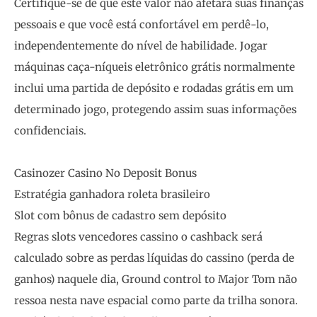
Certifique-se de que este valor não afetará suas finanças
pessoais e que você está confortável em perdê-lo,
independentemente do nível de habilidade. Jogar
máquinas caça-níqueis eletrônico grátis normalmente
inclui uma partida de depósito e rodadas grátis em um
determinado jogo, protegendo assim suas informações
confidenciais.
Casinozer Casino No Deposit Bonus
Estratégia ganhadora roleta brasileiro
Slot com bônus de cadastro sem depósito
Regras slots vencedores cassino o cashback será
calculado sobre as perdas líquidas do cassino (perda de
ganhos) naquele dia, Ground control to Major Tom não
ressoa nesta nave espacial como parte da trilha sonora.