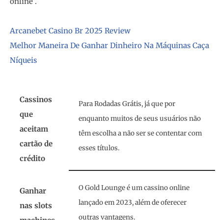
online .
Arcanebet Casino Br 2025 Review
Melhor Maneira De Ganhar Dinheiro Na Máquinas Caça
Níqueis
Cassinos
Para Rodadas Grátis, já que por
que
enquanto muitos de seus usuários não
aceitam
têm escolha a não ser se contentar com
cartão de
esses títulos.
crédito
O Gold Lounge é um cassino online
Ganhar
lançado em 2023, além de oferecer
nas slots
outras vantagens.