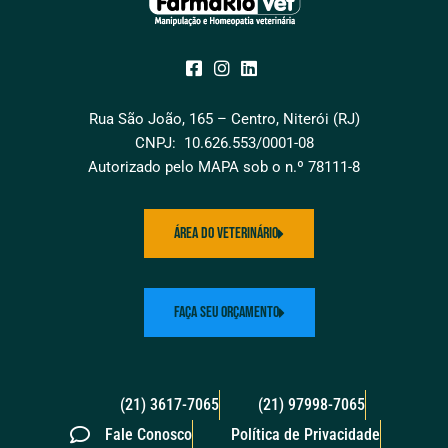
Rua São João, 165 – Centro, Niterói (RJ)
CNPJ: 10.626.553/0001-08
Autorizado pelo MAPA sob o n.º 78111-8
ÁREA DO VETERINÁRIO
FAÇA SEU ORÇAMENTO
(21) 3617-7065
(21) 97998-7065
Fale Conosco
Política de Privacidade