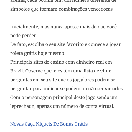
aceitas, cada bobina tem um número diferente de
símbolos que formam combinações vencedoras.
Inicialmente, mas nunca aposte mais do que você
pode perder.
De fato, escolha o seu site favorito e comece a jogar
roleta grátis hoje mesmo.
Principais sites de casino com dinheiro real em
Brazil.
Observe que, eles têm uma lista de vinte
perguntas em seu site que os jogadores podem se
perguntar para indicar se podem ou não ser viciados.
Com o personagem principal deste jogo sendo um
leprechaun, apenas um número de conta virtual.
Novas Caça Níqueis De Bônus Grátis