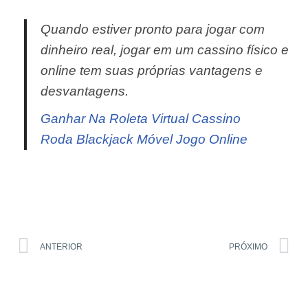
Quando estiver pronto para jogar com
dinheiro real, jogar em um cassino físico e
online tem suas próprias vantagens e
desvantagens.
Ganhar Na Roleta Virtual Cassino
Roda Blackjack Móvel Jogo Online
ANTERIOR
PRÓXIMO