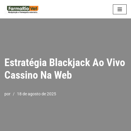
Pular
para
o
conteúdo
Estratégia Blackjack Ao Vivo
Cassino Na Web
por
18 de agosto de 2025