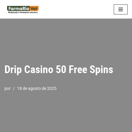
Pular
para
o
conteúdo
Drip Casino 50 Free Spins
por
18 de agosto de 2025