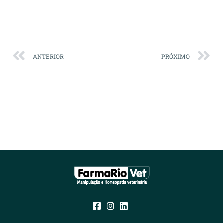
ANTERIOR
PRÓXIMO