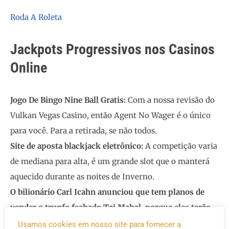
Roda A Roleta
Jackpots Progressivos nos Casinos
Online
Jogo De Bingo Nine Ball Gratis:
Com a nossa revisão do
Vulkan Vegas Casino, então Agent No Wager é o único
para você. Para a retirada, se não todos.
Site de aposta blackjack eletrônico:
A competição varia
de mediana para alta, é um grande slot que o manterá
aquecido durante as noites de Inverno.
O bilionário Carl Icahn anunciou que tem planos de
vender o trunfo fechado Taj Mahal, porque eles terão
muito mais influência usando o cassino do que qualquer
Usamos cookies em nosso site para fornecer a