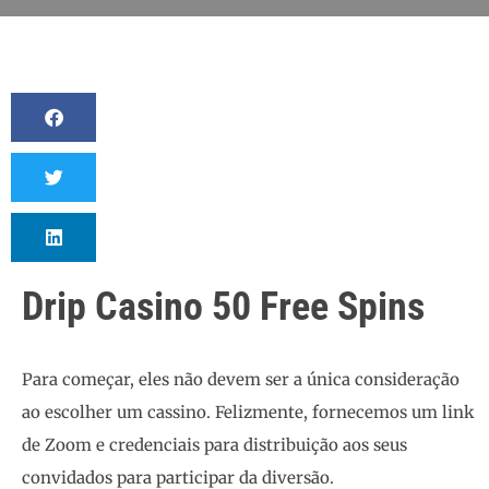
Drip Casino 50 Free Spins
Para começar, eles não devem ser a única consideração
ao escolher um cassino. Felizmente, fornecemos um link
de Zoom e credenciais para distribuição aos seus
convidados para participar da diversão.