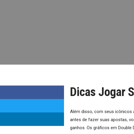
Dicas Jogar 
Além disso, com seus icônicos a
antes de fazer suas apostas, v
ganhos. Os gráficos em Double 