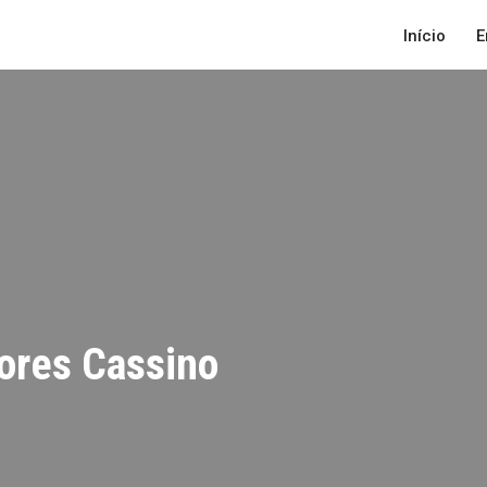
Início
E
ores Cassino