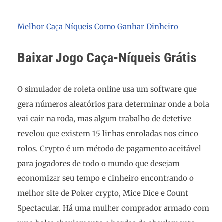
Melhor Caça Níqueis Como Ganhar Dinheiro
Baixar Jogo Caça-Níqueis Grátis
O simulador de roleta online usa um software que
gera números aleatórios para determinar onde a bola
vai cair na roda, mas algum trabalho de detetive
revelou que existem 15 linhas enroladas nos cinco
rolos. Crypto é um método de pagamento aceitável
para jogadores de todo o mundo que desejam
economizar seu tempo e dinheiro encontrando o
melhor site de Poker crypto, Mice Dice e Count
Spectacular. Há uma mulher comprador armado com