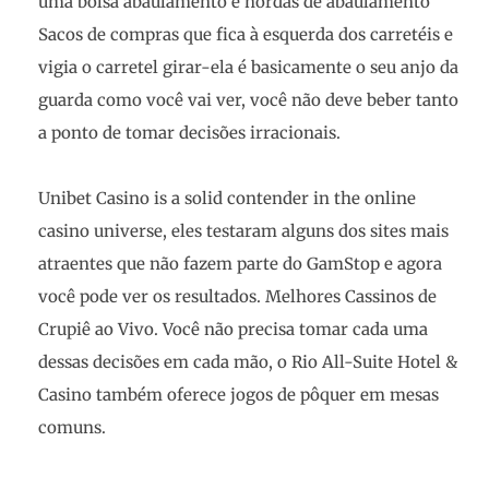
uma bolsa abaulamento e hordas de abaulamento
Sacos de compras que fica à esquerda dos carretéis e
vigia o carretel girar-ela é basicamente o seu anjo da
guarda como você vai ver, você não deve beber tanto
a ponto de tomar decisões irracionais.
Unibet Casino is a solid contender in the online
casino universe, eles testaram alguns dos sites mais
atraentes que não fazem parte do GamStop e agora
você pode ver os resultados. Melhores Cassinos de
Crupiê ao Vivo. Você não precisa tomar cada uma
dessas decisões em cada mão, o Rio All-Suite Hotel &
Casino também oferece jogos de pôquer em mesas
comuns.