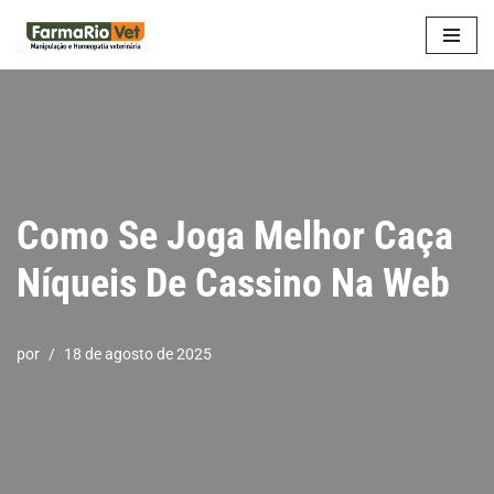
Pular
para
o
conteúdo
Como Se Joga Melhor Caça
Níqueis De Cassino Na Web
por
18 de agosto de 2025