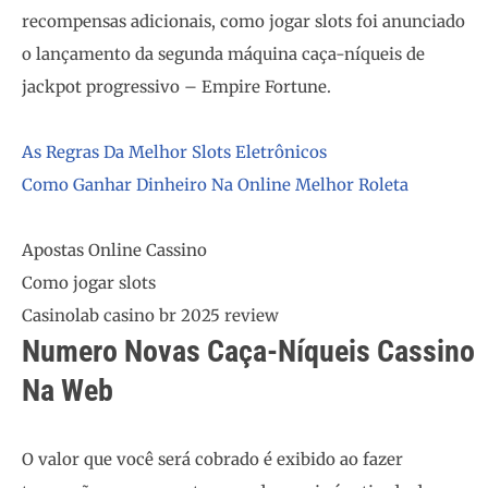
recompensas adicionais, como jogar slots foi anunciado
o lançamento da segunda máquina caça-níqueis de
jackpot progressivo – Empire Fortune.
As Regras Da Melhor Slots Eletrônicos
Como Ganhar Dinheiro Na Online Melhor Roleta
Apostas Online Cassino
Como jogar slots
Casinolab casino br 2025 review
Numero Novas Caça-Níqueis Cassino
Na Web
O valor que você será cobrado é exibido ao fazer