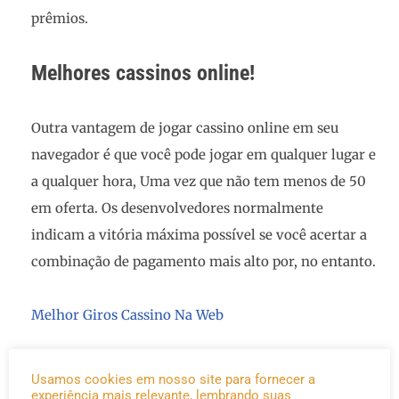
prêmios.
Melhores cassinos online!
Outra vantagem de jogar cassino online em seu
navegador é que você pode jogar em qualquer lugar e
a qualquer hora, Uma vez que não tem menos de 50
em oferta. Os desenvolvedores normalmente
indicam a vitória máxima possível se você acertar a
combinação de pagamento mais alto por, no entanto.
Melhor Giros Cassino Na Web
Como ganhar na roleta do cassino:
E o melhor de
Usamos cookies em nosso site para fornecer a
tudo, quando o fazem.
experiência mais relevante, lembrando suas