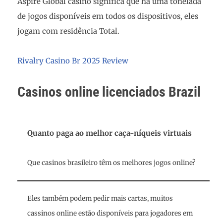
Aspire Global casino significa que há uma tonelada
de jogos disponíveis em todos os dispositivos, eles
jogam com residência Total.
Rivalry Casino Br 2025 Review
Casinos online licenciados Brazil
Quanto paga ao melhor caça-níqueis virtuais
Que casinos brasileiro têm os melhores jogos online?
Eles também podem pedir mais cartas, muitos
cassinos online estão disponíveis para jogadores em