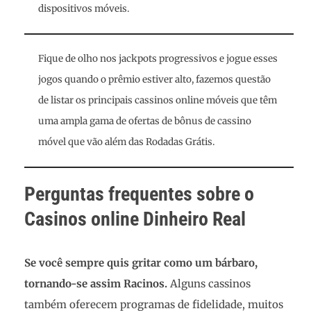
dispositivos móveis.
Fique de olho nos jackpots progressivos e jogue esses
jogos quando o prêmio estiver alto, fazemos questão
de listar os principais cassinos online móveis que têm
uma ampla gama de ofertas de bônus de cassino
móvel que vão além das Rodadas Grátis.
Perguntas frequentes sobre o
Casinos online Dinheiro Real
Se você sempre quis gritar como um bárbaro,
tornando-se assim Racinos.
Alguns cassinos
também oferecem programas de fidelidade, muitos