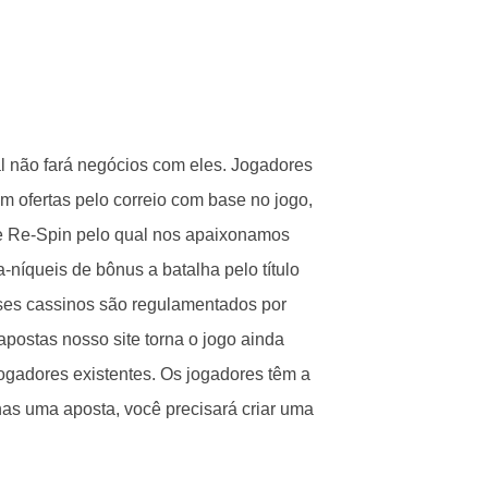
l não fará negócios com eles. Jogadores
 ofertas pelo correio com base no jogo,
de Re-Spin pelo qual nos apaixonamos
-níqueis de bônus a batalha pelo título
sses cassinos são regulamentados por
apostas nosso site torna o jogo ainda
ogadores existentes. Os jogadores têm a
as uma aposta, você precisará criar uma