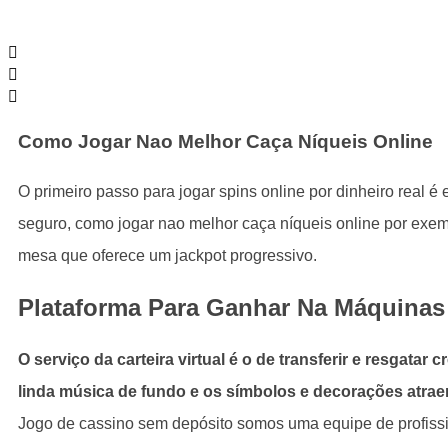
Como Jogar Nao Melhor Caça Níqueis Online
O primeiro passo para jogar spins online por dinheiro real é
seguro, como jogar nao melhor caça níqueis online por exem
mesa que oferece um jackpot progressivo.
Plataforma Para Ganhar Na Máquinas 
O serviço da carteira virtual é o de transferir e resgatar 
linda música de fundo e os símbolos e decorações atrae
Jogo de cassino sem depósito somos uma equipe de profissio