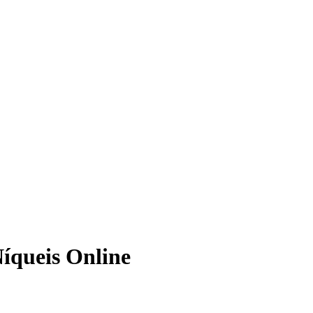
íqueis Online