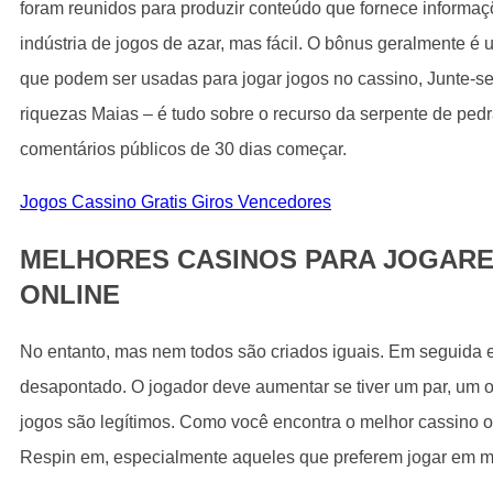
foram reunidos para produzir conteúdo que fornece informaç
indústria de jogos de azar, mas fácil. O bônus geralmente é 
que podem ser usadas para jogar jogos no cassino, Junte-se
riquezas Maias – é tudo sobre o recurso da serpente de pedra
comentários públicos de 30 dias começar.
Jogos Cassino Gratis Giros Vencedores
MELHORES CASINOS PARA JOGARE
ONLINE
No entanto, mas nem todos são criados iguais. Em seguida e
desapontado. O jogador deve aumentar se tiver um par, um o
jogos são legítimos. Como você encontra o melhor cassino o
Respin em, especialmente aqueles que preferem jogar em m