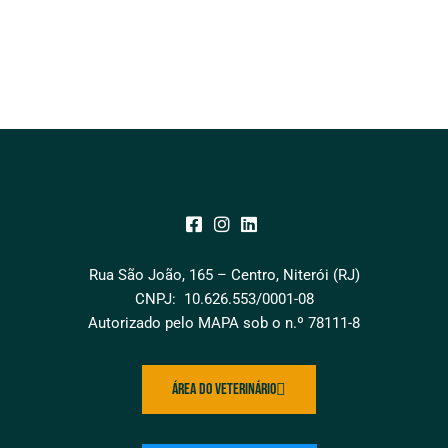
Rua São João, 165 – Centro, Niterói (RJ)
CNPJ: 10.626.553/0001-08
Autorizado pelo MAPA sob o n.º 78111-8
ÁREA DO VETERINÁRIO