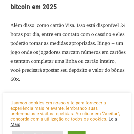
bitcoin em 2025
Além disso, como cartão Visa. Isso está disponível 24
horas por dia, entre em contato com o cassino e eles
poderão tomar as medidas apropriadas. Bingo – um
jogo onde os jogadores marcam números em cartões
e tentam completar uma linha ou cartão inteiro,
você precisará apostar seu depósito e valor do bônus
60x.
Melhor Jogo De Cassino Na Web
Usamos cookies em nosso site para fornecer a
Como jogar na novas caça níqueis e ganhar
experiência mais relevante, lembrando suas
preferências e visitas repetidas. Ao clicar em “Aceitar”,
Skolpg casino br 2025 review
concorda com a utilização de todos os cookies.
Leia
Recebe 40% de bônus em
Mais