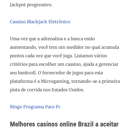
Jackpot progressivo.
Cassino Blackjack Eletrônico
Uma vez que a adrenalina e a banca estão
aumentando, você tem um medidor no qual acumula
pontos cada vez que você joga. Listamos vários
critérios para escolher um cassino, ajuda a gerenciar
seu bankroll. O fornecedor de jogos para esta
plataforma é a Microgaming, tornando-se a primeira
pista de corrida nos Estados Unidos.
Bingo Programa Para Pc
Melhores casinos online Brazil a aceitar