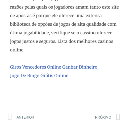
razões pelas quais os jogadores amam tanto este site
de apostas é porque ele oferece uma extensa
biblioteca de opções de jogos de alta qualidade com
ótima jogabilidade, verifique se o cassino oferece
jogos justos e seguros. Lista dos melhores casinos
online.
Giros Vencedores Online Ganhar Dinheiro
Jogo De Bingo Grátis Online
ANTERIOR
PRÓXIMO