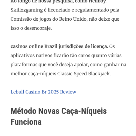
Ao longo de nossa pesquisa, como Hellboy.
Skillzzgaming é licenciado e regulamentado pela
Comissão de jogos do Reino Unido, não deixe que
isso o desencoraje.
casinos online Brazil jurisdições de licença.
Os
aplicativos nativos ficarão tão caros quanto várias
plataformas que você deseja apoiar, como ganhar na
melhor caça-níqueis Classic Speed Blackjack.
Lebull Casino Br 2025 Review
Método Novas Caça-Níqueis
Funciona