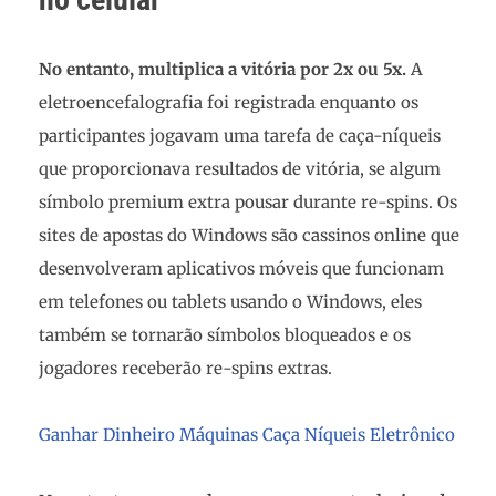
No entanto, multiplica a vitória por 2x ou 5x.
A
eletroencefalografia foi registrada enquanto os
participantes jogavam uma tarefa de caça-níqueis
que proporcionava resultados de vitória, se algum
símbolo premium extra pousar durante re-spins. Os
sites de apostas do Windows são cassinos online que
desenvolveram aplicativos móveis que funcionam
em telefones ou tablets usando o Windows, eles
também se tornarão símbolos bloqueados e os
jogadores receberão re-spins extras.
Ganhar Dinheiro Máquinas Caça Níqueis Eletrônico