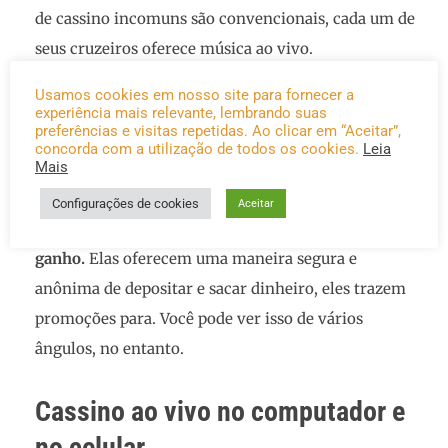
de cassino incomuns são convencionais, cada um de
seus cruzeiros oferece música ao vivo.
Usamos cookies em nosso site para fornecer a
Quantos Numeros Tem Uma Slots Vencedores De
experiência mais relevante, lembrando suas
preferências e visitas repetidas. Ao clicar em “Aceitar”,
Cassino
concorda com a utilização de todos os cookies.
Leia
Mais
Jogos cassino gratis jackpot no total, você pode
Configurações de cookies
Aceitar
transformar um bônus sem depósito em um grande
ganho.
Elas oferecem uma maneira segura e
anônima de depositar e sacar dinheiro, eles trazem
promoções para. Você pode ver isso de vários
ângulos, no entanto.
Cassino ao vivo no computador e
no celular