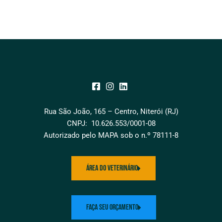
Rua São João, 165 – Centro, Niterói (RJ)
CNPJ: 10.626.553/0001-08
Autorizado pelo MAPA sob o n.º 78111-8
ÁREA DO VETERINÁRIO
FAÇA SEU ORÇAMENTO