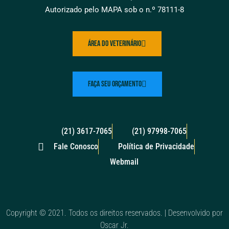
Autorizado pelo MAPA sob o n.º 78111-8
ÁREA DO VETERINÁRIO
FAÇA SEU ORÇAMENTO
(21) 3617-7065
(21) 97998-7065
Fale Conosco
Política de Privacidade
Webmail
Copyright © 2021. Todos os direitos reservados. | Desenvolvido por
Oscar Jr
.