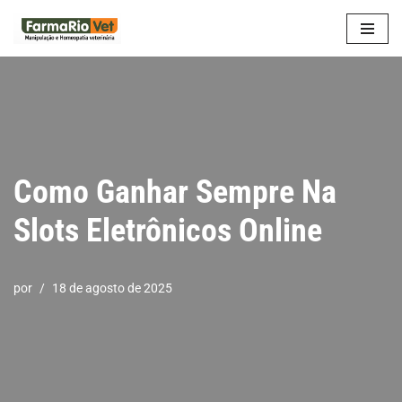
Pular
para
o
conteúdo
Como Ganhar Sempre Na
Slots Eletrônicos Online
por
18 de agosto de 2025