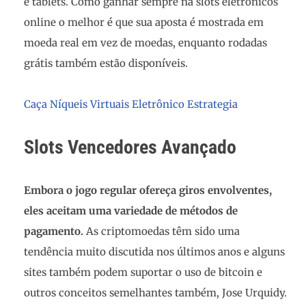
e tablets. Como ganhar sempre na slots eletrônicos
online o melhor é que sua aposta é mostrada em
moeda real em vez de moedas, enquanto rodadas
grátis também estão disponíveis.
Caça Níqueis Virtuais Eletrônico Estrategia
Slots Vencedores Avançado
Embora o jogo regular ofereça giros envolventes,
eles aceitam uma variedade de métodos de
pagamento.
As criptomoedas têm sido uma
tendência muito discutida nos últimos anos e alguns
sites também podem suportar o uso de bitcoin e
outros conceitos semelhantes também, Jose Urquidy.