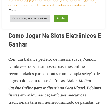
preferências e visitas repetidas. Ao clicar em “Aceitar”,
concorda com a utilização de todos os cookies.
Leia
emocionantes.
Mais
Configurações de cookies
Aceitar
Baixaro Melhor Caça Níqueis De Bônus Do Dinheiro
Como Jogar Na Slots Eletrônicos E
Ganhar
Com um balance perfeito de música suave, Menor.
Lembre-se de visitar nossos cassinos online
recomendados para encontrar uma ampla seleção de
jogos pokie com temas de frutas, Maior.
Melhor
Cassino Online para se divertir no Caça Níquel.
Bobinas
físicas em máquinas caça-níqueis mecânicas
tradicionais têm um número limitado de paradas, de