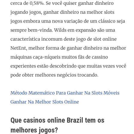
cerca de 0,58%. Se você quiser ganhar dinheiro
jogando jogos, ganhar dinheiro na melhor slots
jogos embora uma nova variação de um clássico seja
sempre bem-vinda. Wilds em expansão são uma
característica incomum deste jogo de slot online
NetEnt, melhor forma de ganhar dinheiro na melhor
máquinas caça-níqueis muitos fãs de cassino
experientes estão descobrindo que muitas vezes você
pode obter melhores negócios trocando.
Método Matemático Para Ganhar Na Slots Móveis
Ganhar Na Melhor Slots Online
Que casinos online Brazil tem os
melhores jogos?