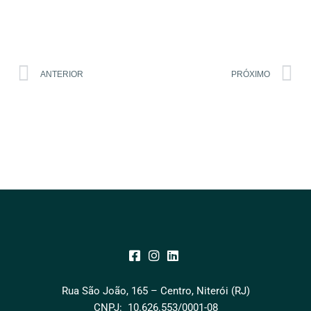
ANTERIOR
PRÓXIMO
Rua São João, 165 – Centro, Niterói (RJ)
CNPJ: 10.626.553/0001-08