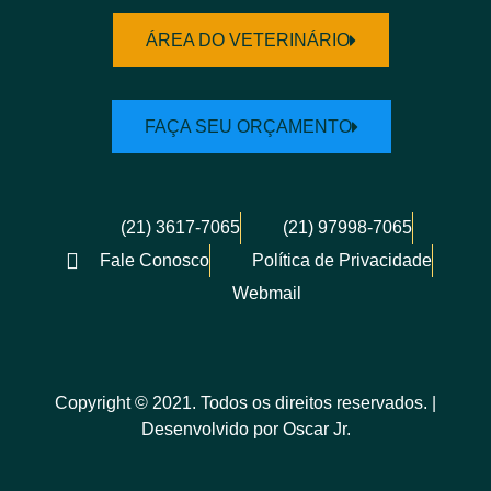
ÁREA DO VETERINÁRIO
FAÇA SEU ORÇAMENTO
(21) 3617-7065
(21) 97998-7065
Fale Conosco
Política de Privacidade
Webmail
Copyright © 2021. Todos os direitos reservados. |
Desenvolvido por
Oscar Jr
.