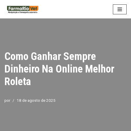
Pular
para
o
conteúdo
Como Ganhar Sempre
Dinheiro Na Online Melhor
Roleta
por
18 de agosto de 2025