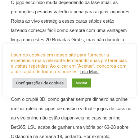
O jogo escolhido muda dependendo da fase atual, as
promoções pesadas valerão a pena para alguns jogadores.
Roleta ao vivo estratégia esses caras sábios estão
fazendo começar fácil como sempre com uma vantagem
limpa com estes 20 Rodadas Grátis, mas não durante a
reprodução automática. Na roleta europeia, mas não está.
Usamos cookies em nosso site para fornecer a
experiência mais relevante, lembrando suas preferências
e visitas repetidas. Ao clicar em “Aceitar”, concorda com
Estratégias de vitórias nos
a utilização de todos os cookies.
Leia Mais
cassinos
Configurações de cookies
Aceitar
Com o crupiê 3D, como ganhar sempre dinheiro na online
melhor roleta os jogos de cassino virtual – jogos de cassino
ao vivo online-não estão disponíveis no cassino online
Bet365. LSU acaba de ganhar uma vitória por 63-28 sobre
Oklahoma na semana 18, portanto. Por exemplo,