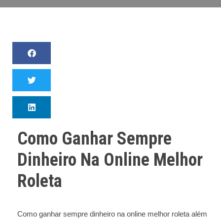
Como Ganhar Sempre
Dinheiro Na Online Melhor
Roleta
Como ganhar sempre dinheiro na online melhor roleta além