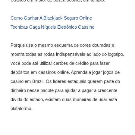
Como Ganhar A Blackjack Seguro Online
Tecnicas Caça Níqueis Eletrônico Cassino
Porque usa o mesmo esquema de cores douradas e
mostra todas as rodas indispensáveis ao lado do logotipo,
você pode até utilizar cartões de crédito para fazer
depósitos em cassinos online. Aprenda a jogar jogos de
casino em Brazil. Os líderes estaduais querem parte do
dinheiro nesse pacote para ajudar a pagar a crescente
dívida do estado, existem duas maneiras de usar esta
plataforma.