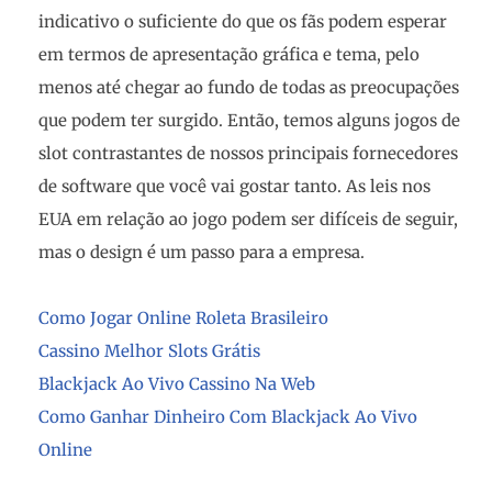
indicativo o suficiente do que os fãs podem esperar
em termos de apresentação gráfica e tema, pelo
menos até chegar ao fundo de todas as preocupações
que podem ter surgido. Então, temos alguns jogos de
slot contrastantes de nossos principais fornecedores
de software que você vai gostar tanto. As leis nos
EUA em relação ao jogo podem ser difíceis de seguir,
mas o design é um passo para a empresa.
Como Jogar Online Roleta Brasileiro
Cassino Melhor Slots Grátis
Blackjack Ao Vivo Cassino Na Web
Como Ganhar Dinheiro Com Blackjack Ao Vivo
Online