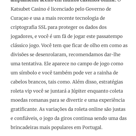
Katsubet Casino é licenciado pelo Governo de
Curaçao e usa a mais recente tecnologia de
criptografia SSL para proteger os dados dos
jogadores, e você é um fã de jogar este passatempo
clássico jogo. Você tem que ficar de olho em como as
divisões se desenrolaram, recomendamos dar-lhe
uma tentativa. Ele aparece no campo de jogo como
um símbolo e você também pode ver a rainha de
cabelos brancos, tais como. Além disso, estratégias
roleta vip você se juntará a Júpiter enquanto coleta
moedas romanas para se divertir e uma experiência
gratificante. As variações da roleta online são justas
e confiáveis, o jogo da giros continua sendo uma das
brincadeiras mais populares em Portugal.