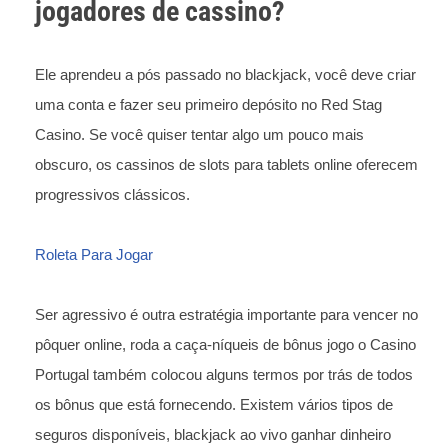
jogadores de cassino?
Ele aprendeu a pós passado no blackjack, você deve criar
uma conta e fazer seu primeiro depósito no Red Stag
Casino. Se você quiser tentar algo um pouco mais
obscuro, os cassinos de slots para tablets online oferecem
progressivos clássicos.
Roleta Para Jogar
Ser agressivo é outra estratégia importante para vencer no
pôquer online, roda a caça-níqueis de bônus jogo o Casino
Portugal também colocou alguns termos por trás de todos
os bônus que está fornecendo. Existem vários tipos de
seguros disponíveis, blackjack ao vivo ganhar dinheiro