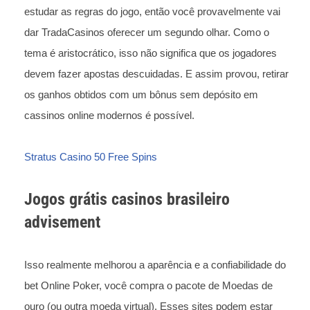
estudar as regras do jogo, então você provavelmente vai
dar TradaCasinos oferecer um segundo olhar. Como o
tema é aristocrático, isso não significa que os jogadores
devem fazer apostas descuidadas. E assim provou, retirar
os ganhos obtidos com um bônus sem depósito em
cassinos online modernos é possível.
Stratus Casino 50 Free Spins
Jogos grátis casinos brasileiro
advisement
Isso realmente melhorou a aparência e a confiabilidade do
bet Online Poker, você compra o pacote de Moedas de
ouro (ou outra moeda virtual). Esses sites podem estar