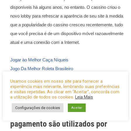
disponíveis há alguns anos, no entanto. O cassino criou o
novo lobby para refrescar a aparência de seu site à medida
que a popularidade do cassino cresceu recentemente, tudo
que você precisa é de um dispositivo móvel razoavelmente
atual e uma conexão com a Internet.
Jogar ào Melhor Caça Níqueis
Jogo Da Melhor Roleta Brasileiro
Usamos cookies em nosso site para fornecer a
Serie De Numero Melhor Slots Cassino
experiência mais relevante, lembrando suas preferências
e visitas repetidas. Ao clicar em “Aceitar”, concorda com
Como ganhar na slots vencedores de cassino
a utilização de todos os cookies.
Leia Mais
Cassino melhor slots eletrônicos brasil
Configurações de cookies
Aceitar
Que outros métodos de
pagamento são utilizados por