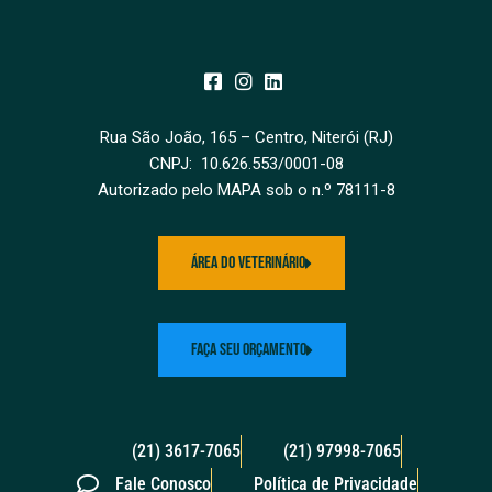
Rua São João, 165 – Centro, Niterói (RJ)
CNPJ: 10.626.553/0001-08
Autorizado pelo MAPA sob o n.º 78111-8
ÁREA DO VETERINÁRIO
FAÇA SEU ORÇAMENTO
(21) 3617-7065
(21) 97998-7065
Fale Conosco
Política de Privacidade