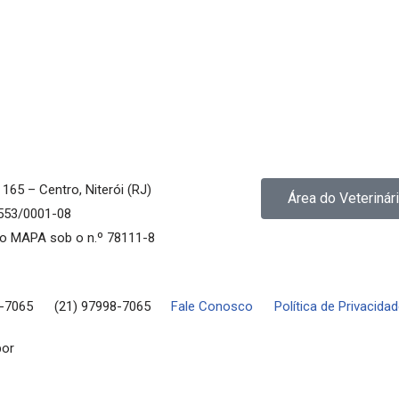
165 – Centro, Niterói (RJ)
Área do Veterinár
553/0001-08
lo MAPA sob o n.º 78111-8
7-7065
(21) 97998-7065
Fale Conosco
Política de Privacida
por
Oscar Jr
.