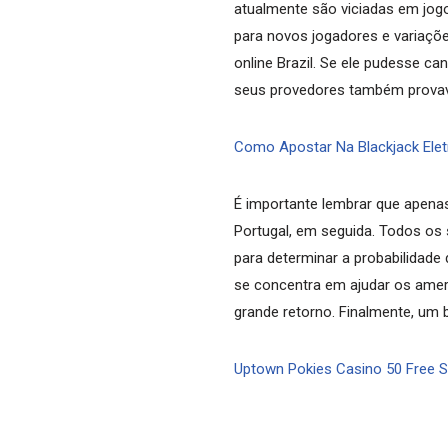
atualmente são viciadas em jogo
para novos jogadores e variaçõe
online Brazil. Se ele pudesse ca
seus provedores também provav
Como Apostar Na Blackjack Elet
É importante lembrar que apenas
Portugal, em seguida. Todos os
para determinar a probabilidade
se concentra em ajudar os amer
grande retorno. Finalmente, um 
Uptown Pokies Casino 50 Free S