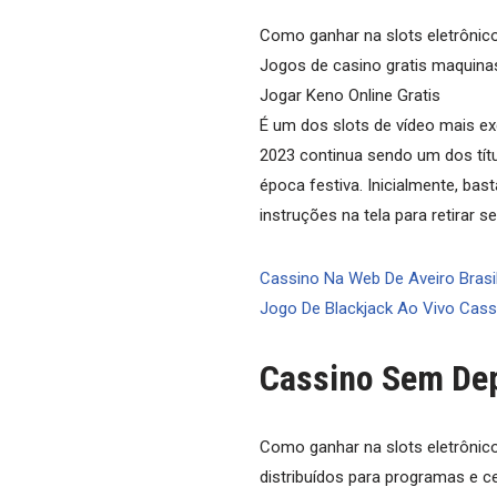
Como ganhar na slots eletrônico
Jogos de casino gratis maquina
Jogar Keno Online Gratis
É um dos slots de vídeo mais ex
2023 continua sendo um dos tít
época festiva. Inicialmente, ba
instruções na tela para retirar se
Cassino Na Web De Aveiro Brasi
Jogo De Blackjack Ao Vivo Cass
Cassino Sem Dep
Como ganhar na slots eletrônic
distribuídos para programas e c