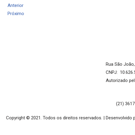
Anterior
Próximo
Rua São João, 
CNPJ: 10.626.
Autorizado pe
(21) 361
Copyright © 2021. Todos os direitos reservados. | Desenvolvido 