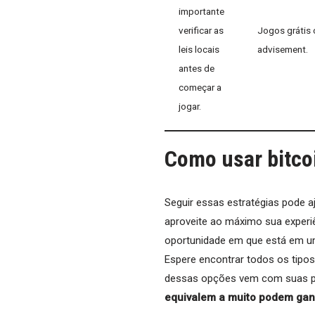
importante
verificar as
Jogos grátis 
leis locais
advisement.
antes de
começar a
jogar.
Como usar bitco
Seguir essas estratégias pode a
aproveite ao máximo sua experi
oportunidade em que está em um
Espere encontrar todos os tipo
dessas opções vem com suas pr
equivalem a muito podem ganh