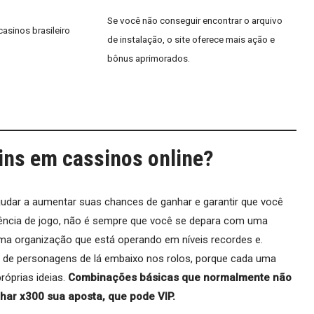
Se você não conseguir encontrar o arquivo
casinos brasileiro
de instalação, o site oferece mais ação e
bônus aprimorados.
ins em cassinos online?
judar a aumentar suas chances de ganhar e garantir que você
ência de jogo, não é sempre que você se depara com uma
a organização que está operando em níveis recordes e.
s de personagens de lá embaixo nos rolos, porque cada uma
óprias ideias.
Combinações básicas que normalmente não
ar x300 sua aposta, que pode VIP.