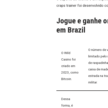
craps trainer foi desenvolvido 
Jogue e ganhe on
em Brazil
O número de 
O Wild
limitado pelo
Casino foi
de raspadinha
criado em
caixa de made
2023, como
estrada na tra
Bitcoin.
militar.
Dessa
forma, é