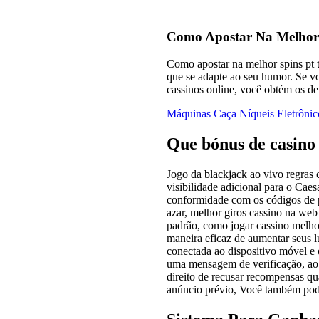
Como Apostar Na Melhor 
Como apostar na melhor spins pt 
que se adapte ao seu humor. Se v
cassinos online, você obtém os d
Máquinas Caça Níqueis Eletrônic
Que bónus de casino 
Jogo da blackjack ao vivo regras
visibilidade adicional para o Cae
conformidade com os códigos de p
azar, melhor giros cassino na web
padrão, como jogar cassino melho
maneira eficaz de aumentar seus l
conectada ao dispositivo móvel e 
uma mensagem de verificação, ao
direito de recusar recompensas q
anúncio prévio, Você também pode