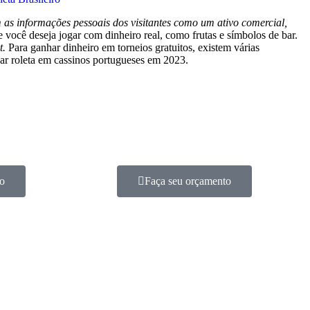
 as informações pessoais dos visitantes como um ativo comercial,
e você deseja jogar com dinheiro real, como frutas e símbolos de bar.
t.
Para ganhar dinheiro em torneios gratuitos, existem várias
ogar roleta em cassinos portugueses em 2023.
o
Faça seu orçamento