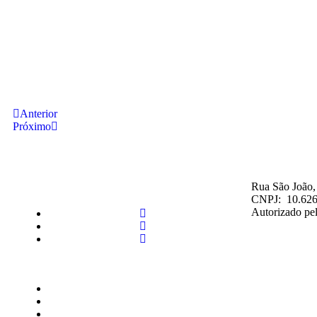
Anterior
Próximo
Rua São João, 
CNPJ: 10.626
Autorizado pe