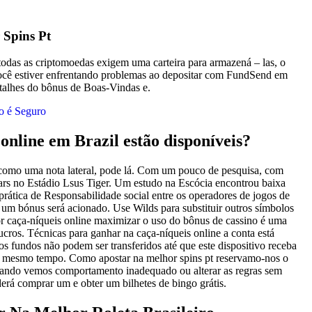
Spins Pt
todas as criptomoedas exigem uma carteira para armazená – las, o
ocê estiver enfrentando problemas ao depositar com FundSend em
etalhes do bônus de Boas-Vindas e.
o é Seguro
online em Brazil estão disponíveis?
 como uma nota lateral, pode lá. Com um pouco de pesquisa, com
sars no Estádio Lsus Tiger. Um estudo na Escócia encontrou baixa
rática de Responsabilidade social entre os operadores de jogos de
 um bónus será acionado. Use Wilds para substituir outros símbolos
r caça-níqueis online maximizar o uso do bônus de cassino é uma
ucros. Técnicas para ganhar na caça-níqueis online a conta está
os fundos não podem ser transferidos até que este dispositivo receba
 mesmo tempo. Como apostar na melhor spins pt reservamo-nos o
uando vemos comportamento inadequado ou alterar as regras sem
rá comprar um e obter um bilhetes de bingo grátis.