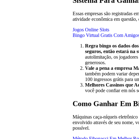
Sistema Para Ganhar
Essas empresas são registradas e
atividade econômica em questão, q
Jogos Online Slots
Bingo Virtual Gratis Com Amigo
Regra bingo os dados dos
seguros, então estará na 
autolimitação, os jogador
generosos.
Vale a pena a empresa Mar
também podem variar depend
100 ingressos grátis para u
Melhores Cassinos que A
você pode confiar em nós s
Como Ganhar Em B
Máquinas caça-níqueis eletrônico 
envolvido através de seu nome, vo
possível.
Método Fibonacci Em Melhor Role