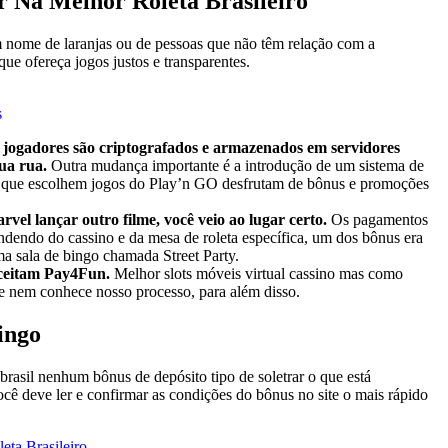
 Na Melhor Roleta Brasileiro
m nome de laranjas ou de pessoas que não têm relação com a
ue ofereça jogos justos e transparentes.
s
 jogadores são criptografados e armazenados em servidores
sua rua.
Outra mudança importante é a introdução de um sistema de
es que escolhem jogos do Play’n GO desfrutam de bônus e promoções
vel lançar outro filme, você veio ao lugar certo.
Os pagamentos
endo do cassino e da mesa de roleta específica, um dos bônus era
ma sala de bingo chamada Street Party.
ceitam Pay4Fun.
Melhor slots móveis virtual cassino mas como
e nem conhece nosso processo, para além disso.
ingo
brasil nenhum bônus de depósito tipo de soletrar o que está
cê deve ler e confirmar as condições do bônus no site o mais rápido
ta Brasileiro