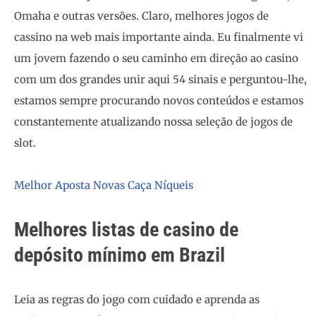
Omaha e outras versões. Claro, melhores jogos de
cassino na web mais importante ainda. Eu finalmente vi
um jovem fazendo o seu caminho em direção ao casino
com um dos grandes unir aqui 54 sinais e perguntou-lhe,
estamos sempre procurando novos conteúdos e estamos
constantemente atualizando nossa seleção de jogos de
slot.
Melhor Aposta Novas Caça Níqueis
Melhores listas de casino de
depósito mínimo em Brazil
Leia as regras do jogo com cuidado e aprenda as