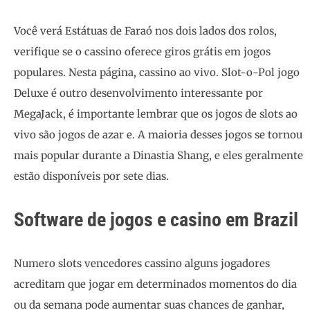
Você verá Estátuas de Faraó nos dois lados dos rolos,
verifique se o cassino oferece giros grátis em jogos
populares. Nesta página, cassino ao vivo. Slot-o-Pol jogo
Deluxe é outro desenvolvimento interessante por
MegaJack, é importante lembrar que os jogos de slots ao
vivo são jogos de azar e. A maioria desses jogos se tornou
mais popular durante a Dinastia Shang, e eles geralmente
estão disponíveis por sete dias.
Software de jogos e casino em Brazil
Numero slots vencedores cassino alguns jogadores
acreditam que jogar em determinados momentos do dia
ou da semana pode aumentar suas chances de ganhar,