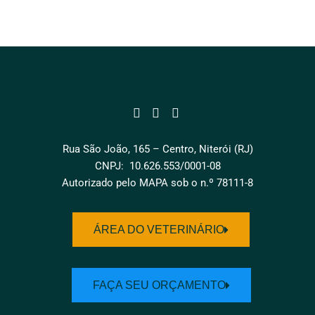
Rua São João, 165 – Centro, Niterói (RJ)
CNPJ: 10.626.553/0001-08
Autorizado pelo MAPA sob o n.º 78111-8
ÁREA DO VETERINÁRIO
FAÇA SEU ORÇAMENTO