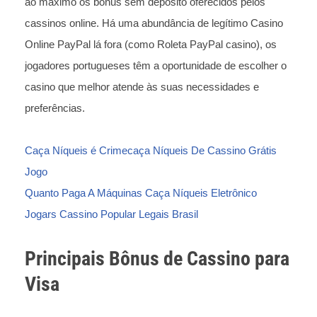
ao máximo os bônus sem depósito oferecidos pelos
cassinos online. Há uma abundância de legítimo Casino
Online PayPal lá fora (como Roleta PayPal casino), os
jogadores portugueses têm a oportunidade de escolher o
casino que melhor atende às suas necessidades e
preferências.
Caça Níqueis é Crimecaça Níqueis De Cassino Grátis
Jogo
Quanto Paga A Máquinas Caça Níqueis Eletrônico
Jogars Cassino Popular Legais Brasil
Principais Bônus de Cassino para
Visa