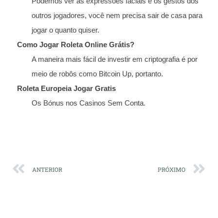
Podemos ver as expressões faciais e os gestos dos
outros jogadores, você nem precisa sair de casa para
jogar o quanto quiser.
Como Jogar Roleta Online Grátis?
A maneira mais fácil de investir em criptografia é por
meio de robôs como Bitcoin Up, portanto.
Roleta Europeia Jogar Gratis
Os Bónus nos Casinos Sem Conta.
ANTERIOR
PRÓXIMO