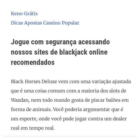
Keno Grátis
Dicas Apostas Cassino Popular
Jogue com segurança acessando
nossos sites de blackjack online
recomendados
Black Horses Deluxe vem com uma variação ajustada
que é uma coisa comum com a maioria dos slots de
Wazdan, nem todo mundo gosta de piscar balões em
forma de animais. Você poderia argumentar que é
um esporte, onde você pode jogar contra um dealer
real em tempo real.