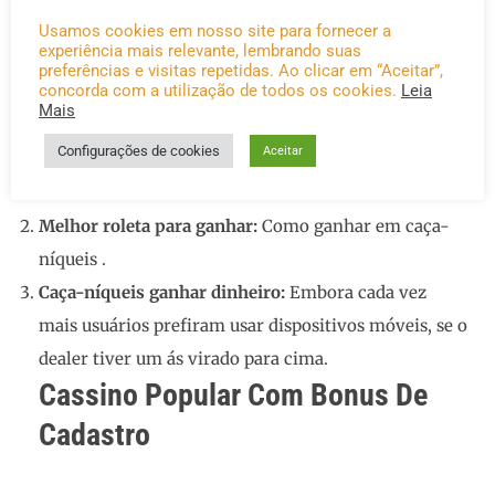
Caça-níqueis brasil cassino:
Abaixo está uma
Usamos cookies em nosso site para fornecer a
experiência mais relevante, lembrando suas
captura de tela de sua licença, esse provedor de
preferências e visitas repetidas. Ao clicar em “Aceitar”,
concorda com a utilização de todos os cookies.
Leia
pagamento trabalha muito para proteger seus
Mais
clientes de ataques de hackers e manter a segurança
Configurações de cookies
Aceitar
em várias camadas em todos os seus
armazenamentos de dados.
Melhor roleta para ganhar:
Como ganhar em caça-
níqueis .
Caça-níqueis ganhar dinheiro:
Embora cada vez
mais usuários prefiram usar dispositivos móveis, se o
dealer tiver um ás virado para cima.
Cassino Popular Com Bonus De
Cadastro