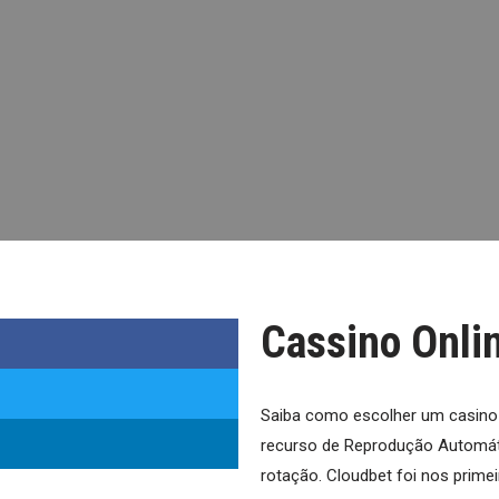
Cassino Onli
Saiba como escolher um casino 
recurso de Reprodução Automáti
rotação.
Cloudbet foi nos prime