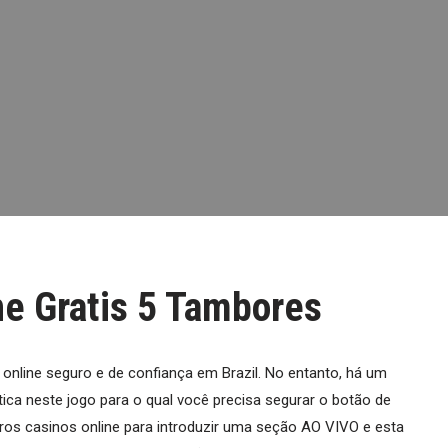
ne Gratis 5 Tambores
online seguro e de confiança em Brazil.
No entanto, há um
ca neste jogo para o qual você precisa segurar o botão de
iros casinos online para introduzir uma seção AO VIVO e esta