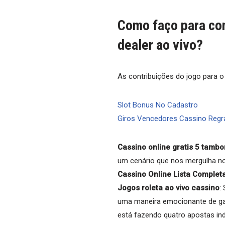
Como faço para co
dealer ao vivo?
As contribuições do jogo para 
Slot Bonus No Cadastro
Giros Vencedores Cassino Regr
Cassino online gratis 5 tambo
um cenário que nos mergulha n
Cassino Online Lista Complet
Jogos roleta ao vivo cassino
:
uma maneira emocionante de gan
está fazendo quatro apostas in