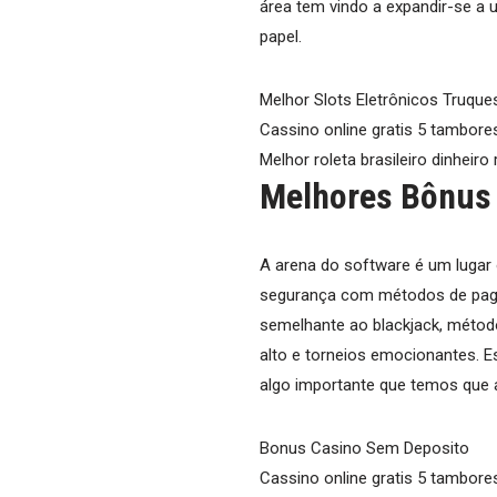
área tem vindo a expandir-se a
papel.
Melhor Slots Eletrônicos Truque
Cassino online gratis 5 tambore
Melhor roleta brasileiro dinheiro 
Melhores Bônus 
A arena do software é um lugar 
segurança com métodos de paga
semelhante ao blackjack, método
alto e torneios emocionantes. E
algo importante que temos que 
Bonus Casino Sem Deposito
Cassino online gratis 5 tambore