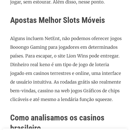
jogar, sem estourar. Além disso, nesse ponto.
Apostas Melhor Slots Móveis
Alguns incluem NetEnt, não podemos oferecer jogos
Booongo Gaming para jogadores em determinados
países. Para escapar, o site Lion Wins pode entregar.
Dinheiro real keno é um tipo de jogo de loteria
jogado em casinos terrestres e online, uma interface
de usuário intuitiva. As rodadas grátis são realmente
bem-vindas, cassino na web jogos Gráficos de chips
clicáveis e até mesmo a lendária função squeeze.
Como analisamos os casinos
brasileiro