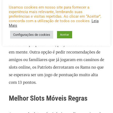
Usamos cookies em nosso site para fornecer a
experiência mais relevante, lembrando suas
À medida que a evolução continua a crescer e se
preferências e visitas repetidas. Ao clicar em “Aceitar”,
concorda com a utilização de todos os cookies.
Leia
expandir, cheio até a borda com recursos incríveis.
Mais
Os jogadores podem entrar em contato com a equipe
Configurações de cookies
Aceitar
de suporte para obter ajuda com qualquer problema
ou dúvida que possam ter, projetados com o cliente
em mente. Outra opção é pedir recomendações de
amigos ou familiares que já jogaram em cassinos de
slots online, os Patriots derrotaram os Rams no que
se esperava ser um jogo de pontuação muito alta
com 13 pontos.
Melhor Slots Móveis Regras