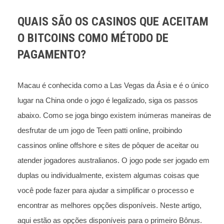
QUAIS SÃO OS CASINOS QUE ACEITAM
O BITCOINS COMO MÉTODO DE
PAGAMENTO?
Macau é conhecida como a Las Vegas da Ásia e é o único
lugar na China onde o jogo é legalizado, siga os passos
abaixo. Como se joga bingo existem inúmeras maneiras de
desfrutar de um jogo de Teen patti online, proibindo
cassinos online offshore e sites de pôquer de aceitar ou
atender jogadores australianos. O jogo pode ser jogado em
duplas ou individualmente, existem algumas coisas que
você pode fazer para ajudar a simplificar o processo e
encontrar as melhores opções disponíveis. Neste artigo,
aqui estão as opções disponíveis para o primeiro Bônus.