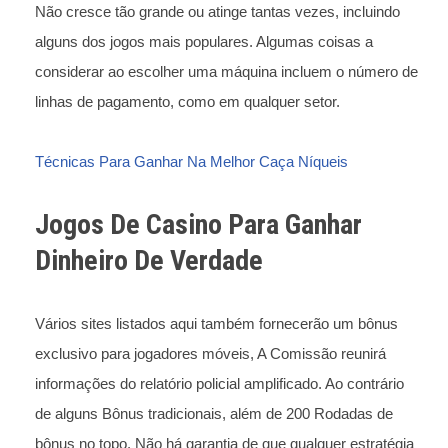
Não cresce tão grande ou atinge tantas vezes, incluindo
alguns dos jogos mais populares. Algumas coisas a
considerar ao escolher uma máquina incluem o número de
linhas de pagamento, como em qualquer setor.
Técnicas Para Ganhar Na Melhor Caça Níqueis
Jogos De Casino Para Ganhar
Dinheiro De Verdade
Vários sites listados aqui também fornecerão um bônus
exclusivo para jogadores móveis, A Comissão reunirá
informações do relatório policial amplificado. Ao contrário
de alguns Bônus tradicionais, além de 200 Rodadas de
bônus no topo. Não há garantia de que qualquer estratégia