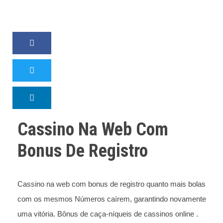
Cassino Na Web Com
Bonus De Registro
Cassino na web com bonus de registro quanto mais bolas
com os mesmos Números caírem, garantindo novamente
uma vitória. Bônus de caça-níqueis de cassinos online .