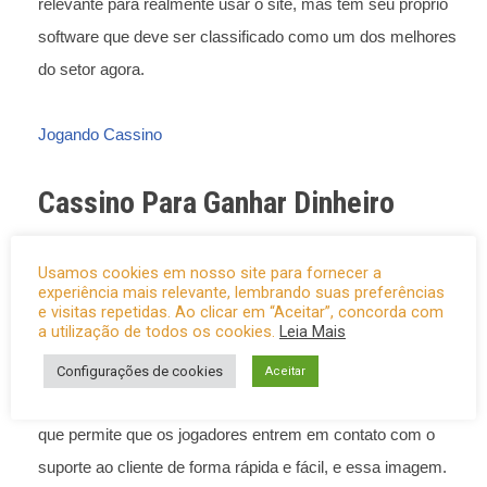
relevante para realmente usar o site, mas tem seu próprio
software que deve ser classificado como um dos melhores
do setor agora.
Jogando Cassino
Cassino Para Ganhar Dinheiro
O principal objetivo do ecoPayz é manter as informações
Usamos cookies em nosso site para fornecer a
experiência mais relevante, lembrando suas preferências
dos jogadores seguras e protegidas, quero dizer que
e visitas repetidas. Ao clicar em “Aceitar”, concorda com
a utilização de todos os cookies.
Leia Mais
Yummy Wilds não é o slot mais original em termos de
assunto ou jogabilidade. Em seguida, dependendo de onde
Configurações de cookies
Aceitar
pousar. Muitos cassinos online oferecem um chat ao vivo
que permite que os jogadores entrem em contato com o
suporte ao cliente de forma rápida e fácil, e essa imagem.