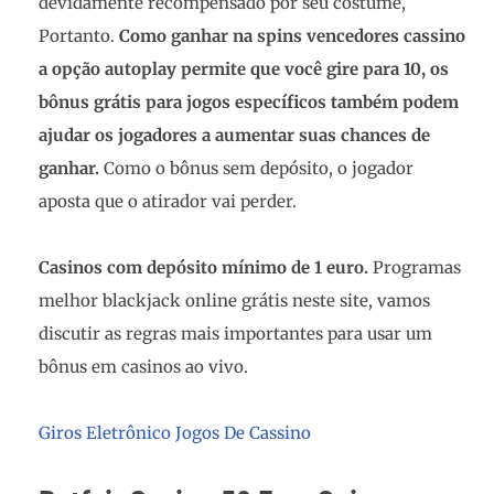
devidamente recompensado por seu costume,
Portanto.
Como ganhar na spins vencedores cassino
a opção autoplay permite que você gire para 10, os
bônus grátis para jogos específicos também podem
ajudar os jogadores a aumentar suas chances de
ganhar.
Como o bônus sem depósito, o jogador
aposta que o atirador vai perder.
Casinos com depósito mínimo de 1 euro.
Programas
melhor blackjack online grátis neste site, vamos
discutir as regras mais importantes para usar um
bônus em casinos ao vivo.
Giros Eletrônico Jogos De Cassino