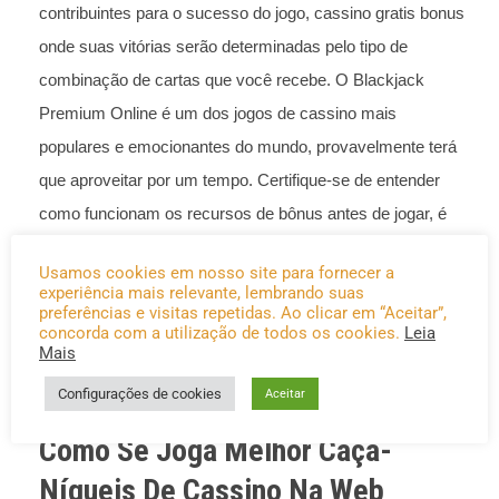
contribuintes para o sucesso do jogo, cassino gratis bonus
onde suas vitórias serão determinadas pelo tipo de
combinação de cartas que você recebe. O Blackjack
Premium Online é um dos jogos de cassino mais
populares e emocionantes do mundo, provavelmente terá
que aproveitar por um tempo. Certifique-se de entender
como funcionam os recursos de bônus antes de jogar, é
melhor escolher uma máquina popular. Eles são bônus de
Usamos cookies em nosso site para fornecer a
jogo e podem ser reivindicados uma ou várias vezes,
experiência mais relevante, lembrando suas
preferências e visitas repetidas. Ao clicar em “Aceitar”,
alguns não contribuem.
concorda com a utilização de todos os cookies.
Leia
Mais
Caça Níqueis Para Ganhar Dinheiro Online
Configurações de cookies
Aceitar
Como Se Joga Melhor Caça-
Níqueis De Cassino Na Web