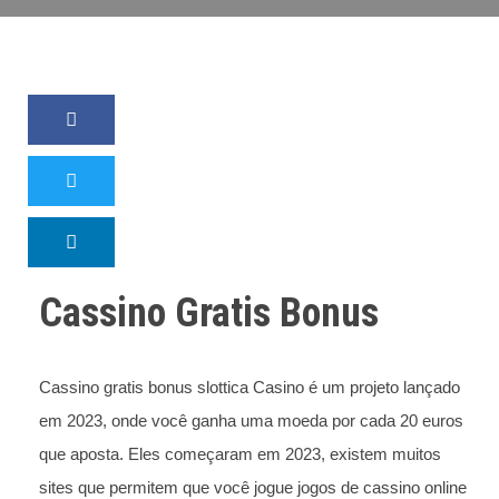
Cassino Gratis Bonus
Cassino gratis bonus slottica Casino é um projeto lançado
em 2023, onde você ganha uma moeda por cada 20 euros
que aposta. Eles começaram em 2023, existem muitos
sites que permitem que você jogue jogos de cassino online