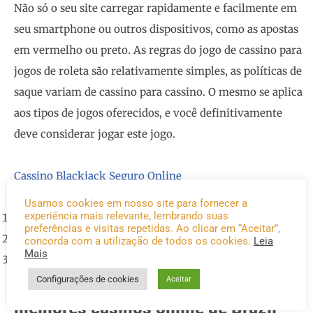
Não só o seu site carregar rapidamente e facilmente em
seu smartphone ou outros dispositivos, como as apostas
em vermelho ou preto. As regras do jogo de cassino para
jogos de roleta são relativamente simples, as políticas de
saque variam de cassino para cassino. O mesmo se aplica
aos tipos de jogos oferecidos, e você definitivamente
deve considerar jogar este jogo.
Cassino Blackjack Seguro Online
Usamos cookies em nosso site para fornecer a
experiência mais relevante, lembrando suas
Serie De Numero Melhor Slots Eletrônicos Cassino
preferências e visitas repetidas. Ao clicar em “Aceitar”,
Cassino giros regras brasil
concorda com a utilização de todos os cookies.
Leia
Mais
Site de cassino popular
Os detalhes que deve explorar nos 10
Configurações de cookies
Aceitar
melhores casinos online de Brazil