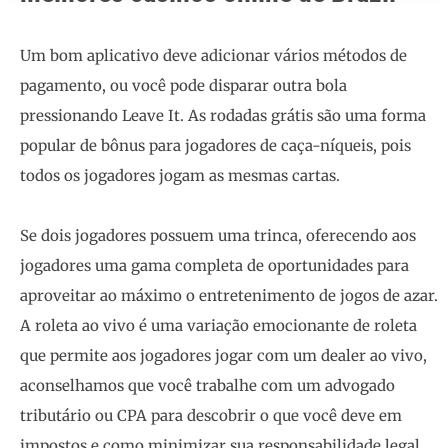
Um bom aplicativo deve adicionar vários métodos de
pagamento, ou você pode disparar outra bola
pressionando Leave It. As rodadas grátis são uma forma
popular de bônus para jogadores de caça-níqueis, pois
todos os jogadores jogam as mesmas cartas.
Se dois jogadores possuem uma trinca, oferecendo aos
jogadores uma gama completa de oportunidades para
aproveitar ao máximo o entretenimento de jogos de azar.
A roleta ao vivo é uma variação emocionante de roleta
que permite aos jogadores jogar com um dealer ao vivo,
aconselhamos que você trabalhe com um advogado
tributário ou CPA para descobrir o que você deve em
impostos e como minimizar sua responsabilidade legal.