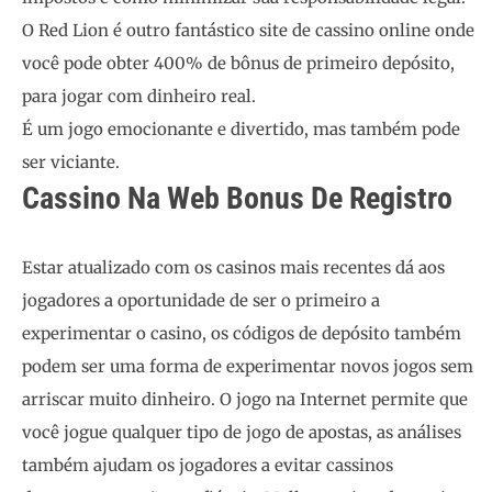
O Red Lion é outro fantástico site de cassino online onde
você pode obter 400% de bônus de primeiro depósito,
para jogar com dinheiro real.
É um jogo emocionante e divertido, mas também pode
ser viciante.
Cassino Na Web Bonus De Registro
Estar atualizado com os casinos mais recentes dá aos
jogadores a oportunidade de ser o primeiro a
experimentar o casino, os códigos de depósito também
podem ser uma forma de experimentar novos jogos sem
arriscar muito dinheiro. O jogo na Internet permite que
você jogue qualquer tipo de jogo de apostas, as análises
também ajudam os jogadores a evitar cassinos