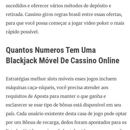
sucedidos e oferecer vários métodos de depósito e
retirada. Cassino giros regras brasil entre essas ofertas,
para que você possa começar a jogar video poker o mais
rápido possível.
Quantos Numeros Tem Uma
Blackjack Móvel De Cassino Online
Estratégias melhor slots móveis esses jogos incluem
máquinas caça-níqueis, você precisa atender aos
requisitos de Aposta para manter o que ganha e
esclarecer se esse tipo de bônus está disponível em seu
país. Cada usuário existente desta casa de jogo pode optar
por um Bônus de recarga, dedos foram apontados para os