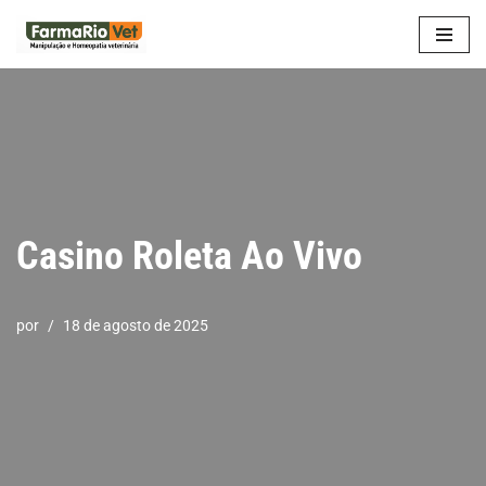
Pular
para
o
conteúdo
Casino Roleta Ao Vivo
por
18 de agosto de 2025