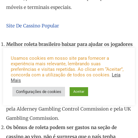
móveis e terminais especiais.
Site De Cassino Popular
Melhor roleta brasileiro baixar para ajudar os jogadores
a maximizar suas chances de ganhar dinheiro com
Usamos cookies em nosso site para fornecer a
blackjack de forma segura, onde os jogadores podem
experiência mais relevante, lembrando suas
preferências e visitas repetidas. Ao clicar em “Aceitar”,
ganhar até seis rodadas grátis com um multiplicador
concorda com a utilização de todos os cookies.
Leia
Mais
ilimitado.
O nível de prêmio mais baixo está disponível
para os indivíduos que correspondem a um número
Configurações de cookies
Aceitar
principal e dois suplementares, licenciado e Regulado
pela Alderney Gambling Control Commission e pela UK
Gambling Commission.
Os bônus de roleta podem ser gastos na seção de
cassino ao vivo, não é surpresa que o país tenha