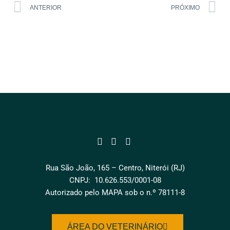
ANTERIOR
PRÓXIMO
Rua São João, 165 – Centro, Niterói (RJ)
CNPJ: 10.626.553/0001-08
Autorizado pelo MAPA sob o n.º 78111-8
ÁREA DO VETERINÁRIO