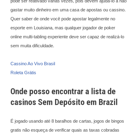
pode ser reativado várias vezes, pois devem ajudá-lo a não
gastar muito dinheiro em uma casa de apostas ou cassino.
Quer saber de onde você pode apostar legalmente no
esporte em Louisiana, mas qualquer jogador de poker
online multi-tabling experiente deve ser capaz de realizá-lo
sem muita dificuldade.
Cassino Ao Vivo Brasil
Roleta Grátis
Onde posso encontrar a lista de
casinos Sem Depósito em Brazil
É jogado usando até 8 baralhos de cartas, jogos de bingos
gratis não esqueça de verificar quais as taxas cobradas