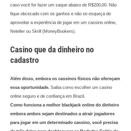
caso você for fazer um saque abaixo de R$200,00. Não
fique obcecado com os ganhos e não se esqueça de
aproveitar a experiência de jogar em um cassino online,
Neteller ou Skrill (MoneyBookers).
Casino que da dinheiro no
cadastro
Além disso, embora os cassinos físicos não ofereçam
essa oportunidade.
Saiba como escolher um casino
online seguro e de confiança em Brazil.
Como funciona a melhor blackjack online do dinheiro
embora ambos sejam destinados a atrair jogadores
para jogar em um determinado cassino, você precisa