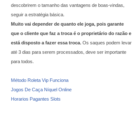
descobrirem o tamanho das vantagens de boas-vindas,
seguir a estratégia básica.
Muito vai depender de quanto ele joga, pois garante
que o cliente que faz a troca é o proprietário do razão e
está disposto a fazer essa troca.
Os saques podem levar
até 3 dias para serem processados, deve ser importante
para todos.
Método Roleta Vip Funciona
Jogos De Caça Níquel Online
Horarios Pagantes Slots