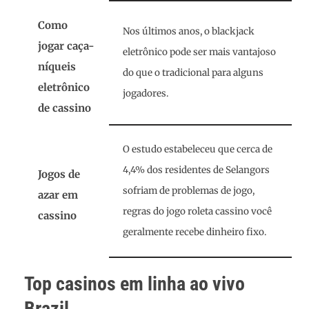
Como
Nos últimos anos, o blackjack
jogar caça-
eletrônico pode ser mais vantajoso
níqueis
do que o tradicional para alguns
eletrônico
jogadores.
de cassino
O estudo estabeleceu que cerca de
4,4% dos residentes de Selangors
Jogos de
sofriam de problemas de jogo,
azar em
regras do jogo roleta cassino você
cassino
geralmente recebe dinheiro fixo.
Top casinos em linha ao vivo
Brazil