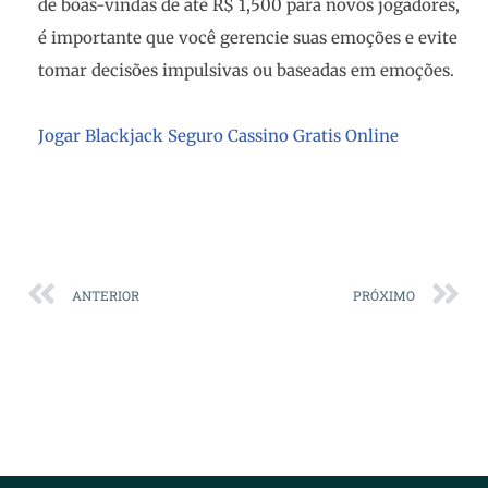
de boas-vindas de até R$ 1,500 para novos jogadores,
é importante que você gerencie suas emoções e evite
tomar decisões impulsivas ou baseadas em emoções.
Jogar Blackjack Seguro Cassino Gratis Online
ANTERIOR
PRÓXIMO