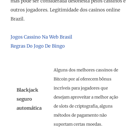
mas pode ser considerada desonesta pelos cassinos e
outros jogadores. Legitimidade dos casinos online
Brazil.
Jogos Cassino Na Web Brasil
Regras Do Jogo De Bingo
Alguns dos melhores cassinos de
Bitcoin por aí oferecem bônus
incríveis para jogadores que
Blackjack
desejam aproveitar a melhor ação
seguro
de slots de criptografia, alguns
automática
métodos de pagamento não
suportam certas moedas.