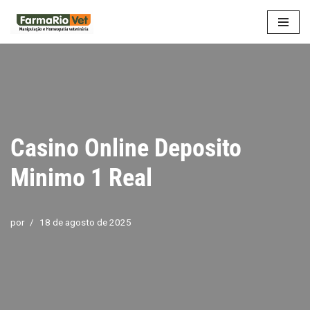
Pular
para
o
conteúdo
Casino Online Deposito
Minimo 1 Real
por
18 de agosto de 2025