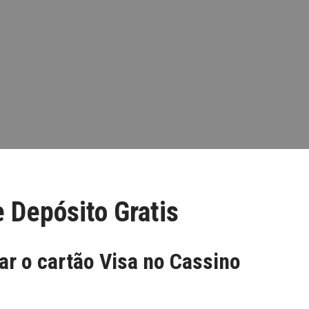
 Depósito Gratis
ar o cartão Visa no Cassino