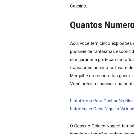
Cassino.
Quantos Numero
Aqui você tem cinco explosões 
possível de fantasmas escondido
site garante a proteção de todo
transações usando software de cr
Mergulhe no mundo dos guerreir
Você precisa financiar sua cont
Plataforma Para Ganhar Na Black
Estratégias Caça Níqueis Virtuai
O Cassino Golden Nugget também