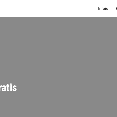
Início
atis