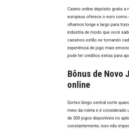
Casino online depósito gratis a
europeus oferece o euro como 
olhamos longe e largo para traz
indústria de modo que você saib
cassinos estão se tornando cad
experiência de jogo mais emoci
pode ter créditos extras para 
Bônus de Novo J
online
Sorteo bingo central norte quan
meio da roleta e é considerado 
de 300 jogos disponíveis no ap
constantemente, isso não imped