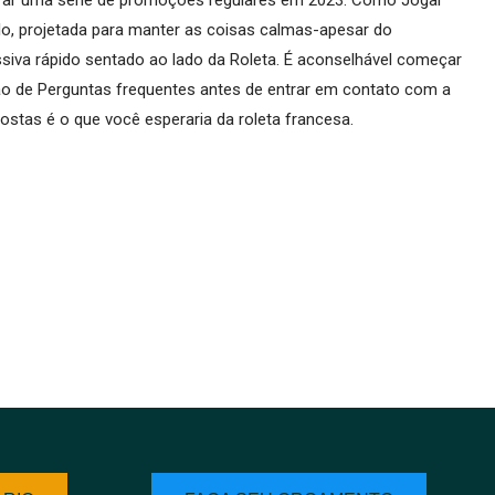
ar uma série de promoções regulares em 2023. Como Jogar
lo, projetada para manter as coisas calmas-apesar do
iva rápido sentado ao lado da Roleta. É aconselhável começar
o de Perguntas frequentes antes de entrar em contato com a
ostas é o que você esperaria da roleta francesa.