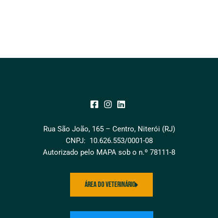
Rua São João, 165 – Centro, Niterói (RJ)
CNPJ: 10.626.553/0001-08
Autorizado pelo MAPA sob o n.º 78111-8
ÁREA DO VETERINÁRIO