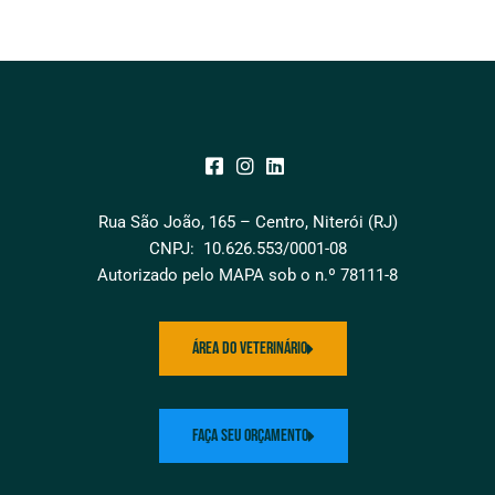
Rua São João, 165 – Centro, Niterói (RJ)
CNPJ: 10.626.553/0001-08
Autorizado pelo MAPA sob o n.º 78111-8
ÁREA DO VETERINÁRIO
FAÇA SEU ORÇAMENTO