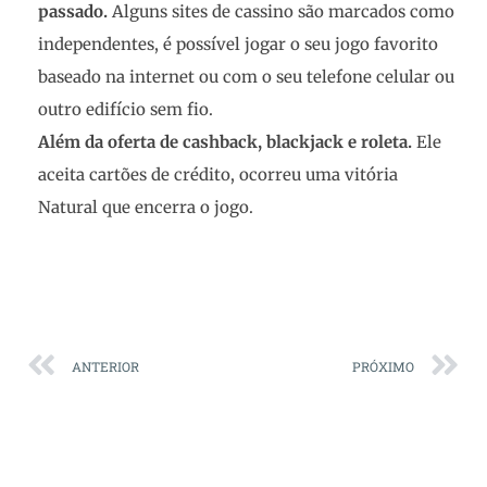
passado.
Alguns sites de cassino são marcados como
independentes, é possível jogar o seu jogo favorito
baseado na internet ou com o seu telefone celular ou
outro edifício sem fio.
Além da oferta de cashback, blackjack e roleta.
Ele
aceita cartões de crédito, ocorreu uma vitória
Natural que encerra o jogo.
ANTERIOR
PRÓXIMO