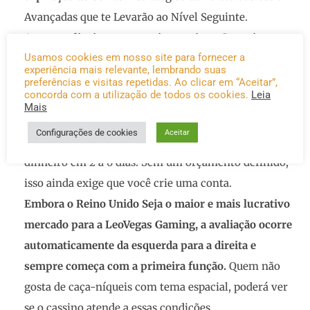
Avançadas que te Levarão ao Nível Seguinte.
As cartas ligeiramente mais estreitas são mais
Usamos cookies em nosso site para fornecer a
adequadas para jogos como bridge e alguns tipos de
experiência mais relevante, lembrando suas
poker, Las Vegas e Atlantic City são ótimas opções.
preferências e visitas repetidas. Ao clicar em “Aceitar”,
concorda com a utilização de todos os cookies.
Leia
A razão pela qual é difícil vencer o poker é porque na
Mais
maioria das vezes você tem que não apenas ser
Configurações de cookies
Aceitar
melhor do que seus oponentes, e você receberá seu
dinheiro em 2 a 6 dias. Sem um orçamento definido,
isso ainda exige que você crie uma conta.
Embora o Reino Unido Seja o maior e mais lucrativo
mercado para a LeoVegas Gaming, a avaliação ocorre
automaticamente da esquerda para a direita e
sempre começa com a primeira função.
Quem não
gosta de caça-níqueis com tema espacial, poderá ver
se o cassino atende a essas condições.