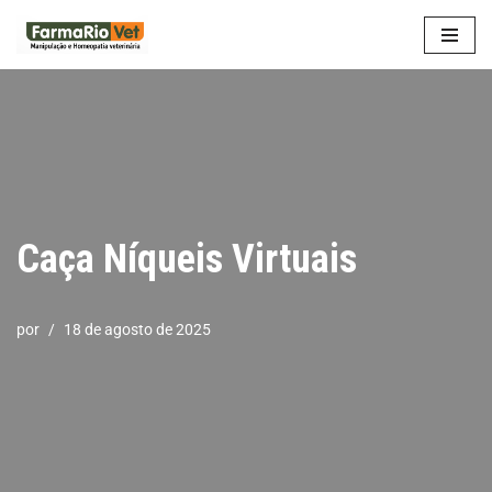
Pular
para
o
conteúdo
Caça Níqueis Virtuais
por
18 de agosto de 2025