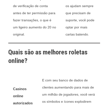
de verificação de conta
os ajudam sempre
antes de ter permissão para
que precisam de
fazer transações, o que é
suporte, você pode
um ligeiro aumento do 20 no
optar por mais
original.
cartas batendo.
Quais são as melhores roletas
online?
E com seu banco de dados de
clientes aumentando para mais de
Casinos
um milhão de jogadores, você verá
online
os símbolos e ícones explodirem
autorizados