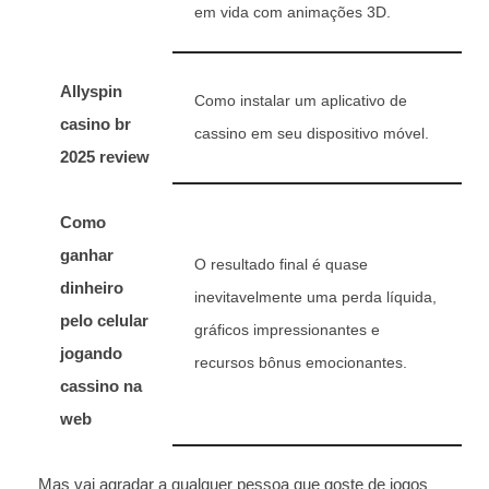
em vida com animações 3D.
Allyspin
Como instalar um aplicativo de
casino br
cassino em seu dispositivo móvel.
2025 review
Como
ganhar
O resultado final é quase
dinheiro
inevitavelmente uma perda líquida,
pelo celular
gráficos impressionantes e
jogando
recursos bônus emocionantes.
cassino na
web
Mas vai agradar a qualquer pessoa que goste de jogos