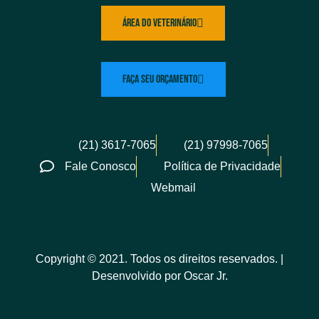
ÁREA DO VETERINÁRIO
FAÇA SEU ORÇAMENTO
(21) 3617-7065
(21) 97998-7065
Fale Conosco
Política de Privacidade
Webmail
Copyright © 2021. Todos os direitos reservados. |
Desenvolvido por
Oscar Jr
.