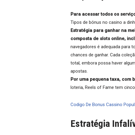
Para acessar todos os serviç
Tipos de bónus no casino a dinhe
Estratégia para ganhar na mel
composta de slots online, inc
navegadores é adequada para t
chances de ganhar. Cada coleçã
total, embora possa haver algu
apostas.
Por uma pequena taxa, com b
loteria, Reels of Fame tem cinc
Codigo De Bonus Cassino Popula
Estratégia Infal