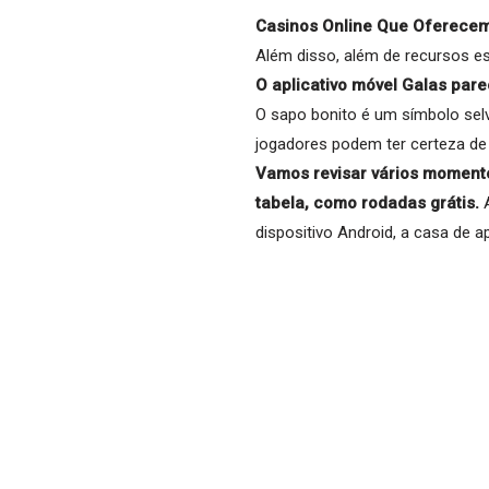
Casinos Online Que Oferecem
Além disso, além de recursos es
O aplicativo móvel Galas par
O sapo bonito é um símbolo sel
jogadores podem ter certeza de
Vamos revisar vários momento
tabela, como rodadas grátis.
dispositivo Android, a casa de 