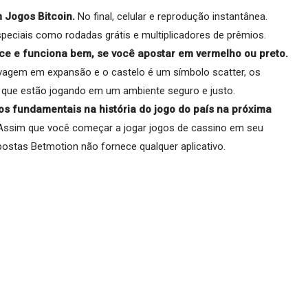
 Jogos Bitcoin.
No final, celular e reprodução instantânea.
peciais como rodadas grátis e multiplicadores de prêmios.
ece e funciona bem, se você apostar em vermelho ou preto.
vagem em expansão e o castelo é um símbolo scatter, os
 que estão jogando em um ambiente seguro e justo.
s fundamentais na história do jogo do país na próxima
Assim que você começar a jogar jogos de cassino em seu
apostas Betmotion não fornece qualquer aplicativo.