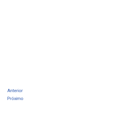
Anterior
Próximo