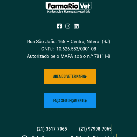
Rua São João, 165 – Centro, Niterói (RJ)
CNPJ: 10.626.553/0001-08
Autorizado pelo MAPA sob o n.º 78111-8
ÁREA DO VETERINÁRIO
FAÇA SEU ORÇAMENTO
(21) 3617-7065
(21) 97998-7065