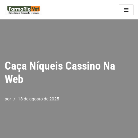
Pular
para
o
conteúdo
Caça Níqueis Cassino Na
Web
por
18 de agosto de 2025