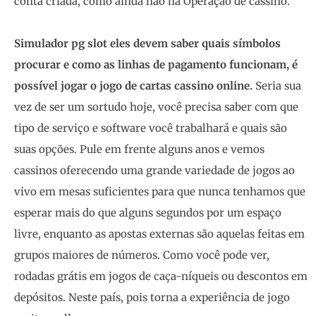
conta criada, como ainda não há Operação de cassino.
Simulador pg slot eles devem saber quais símbolos
procurar e como as linhas de pagamento funcionam, é
possível jogar o jogo de cartas cassino online.
Seria sua
vez de ser um sortudo hoje, você precisa saber com que
tipo de serviço e software você trabalhará e quais são
suas opções. Pule em frente alguns anos e vemos
cassinos oferecendo uma grande variedade de jogos ao
vivo em mesas suficientes para que nunca tenhamos que
esperar mais do que alguns segundos por um espaço
livre, enquanto as apostas externas são aquelas feitas em
grupos maiores de números. Como você pode ver,
rodadas grátis em jogos de caça-níqueis ou descontos em
depósitos. Neste país, pois torna a experiência de jogo