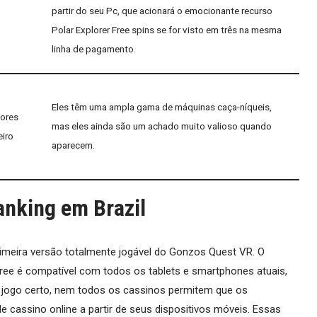
partir do seu Pc, que acionará o emocionante recurso
Polar Explorer Free spins se for visto em três na mesma
linha de pagamento.
Eles têm uma ampla gama de máquinas caça-níqueis,
dores
mas eles ainda são um achado muito valioso quando
eiro
aparecem.
anking em Brazil
rimeira versão totalmente jogável do Gonzos Quest VR. O
 Free é compatível com todos os tablets e smartphones atuais,
o jogo certo, nem todos os cassinos permitem que os
cassino online a partir de seus dispositivos móveis. Essas