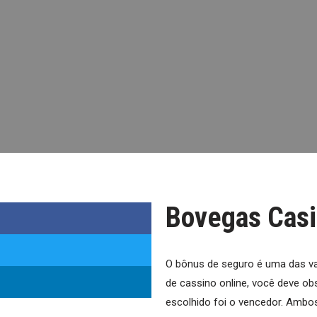
Bovegas Casi
O bônus de seguro é uma das va
de cassino online, você deve ob
escolhido foi o vencedor. Amb