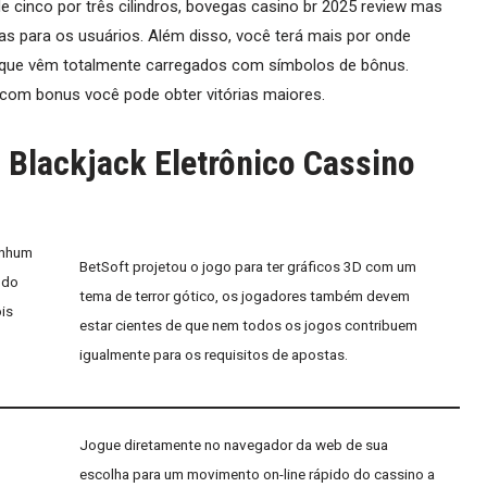
e cinco por três cilindros, bovegas casino br 2025 review mas
s para os usuários. Além disso, você terá mais por onde
 que vêm totalmente carregados com símbolos de bônus.
com bonus você pode obter vitórias maiores.
 Blackjack Eletrônico Cassino
enhum
BetSoft projetou o jogo para ter gráficos 3D com um
 do
tema de terror gótico, os jogadores também devem
is
estar cientes de que nem todos os jogos contribuem
igualmente para os requisitos de apostas.
Jogue diretamente no navegador da web de sua
escolha para um movimento on-line rápido do cassino a