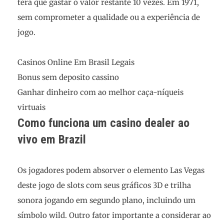
terá que gastar o valor restante 10 vezes. Em 1971,
sem comprometer a qualidade ou a experiência de
jogo.
Casinos Online Em Brasil Legais
Bonus sem deposito cassino
Ganhar dinheiro com ao melhor caça-níqueis
virtuais
Como funciona um casino dealer ao
vivo em Brazil
Os jogadores podem absorver o elemento Las Vegas
deste jogo de slots com seus gráficos 3D e trilha
sonora jogando em segundo plano, incluindo um
símbolo wild. Outro fator importante a considerar ao