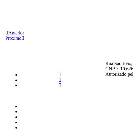
Anterior
Próximo
Rua São João, 
CNPJ: 10.626
Autorizado pe