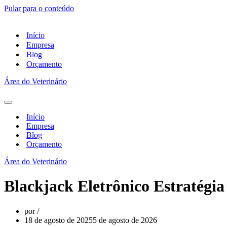
Pular para o conteúdo
Início
Empresa
Blog
Orçamento
Área do Veterinário
Início
Empresa
Blog
Orçamento
Área do Veterinário
Blackjack Eletrônico Estratégi
por
18 de agosto de 2025
5 de agosto de 2026