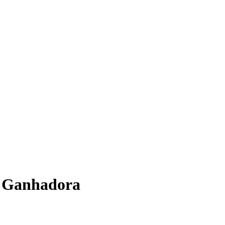
a Ganhadora