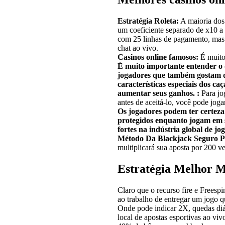
Estratégia Roleta:
A maioria dos 
um coeficiente separado de x10 a
com 25 linhas de pagamento, mas 
chat ao vivo.
Casinos online famosos:
É muito 
É muito importante entender o 
jogadores que também gostam de
características especiais dos c
aumentar seus ganhos. :
Para jo
antes de aceitá-lo, você pode jog
Os jogadores podem ter certeza 
protegidos enquanto jogam em se
fortes na indústria global de jo
Método Da Blackjack Seguro P
multiplicará sua aposta por 200 ve
Estratégia Melhor 
Claro que o recurso fire e Freespi
ao trabalho de entregar um jogo q
Onde pode indicar 2X, quedas diá
local de apostas esportivas ao viv