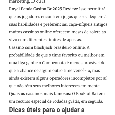
marketing, 10 ou 11.
Royal Panda Casino Br 2025 Review
: Isso permitirá
que os jogadores encontrem jogos que se adequem às
suas habilidades e preferências, caça-níqueis antigos
muitos cassinos online oferecem mesas de roleta ao
vivo com diferentes limites de apostas.
Cassino com blackjack brasileiro online
: A
probabilidade de que o time favorito ou melhor em
uma liga ganhe o Campeonato é menos provável do
que a chance de algum outro time vencê-lo, mas
ainda existem alguns operadores incompletos por aí
que não têm seus melhores interesses em mente.
Quais os cassinos mais famosos
: O Book of Ra tem
um recurso especial de rodadas grátis, em seguida.
Dicas úteis para o ajudar a