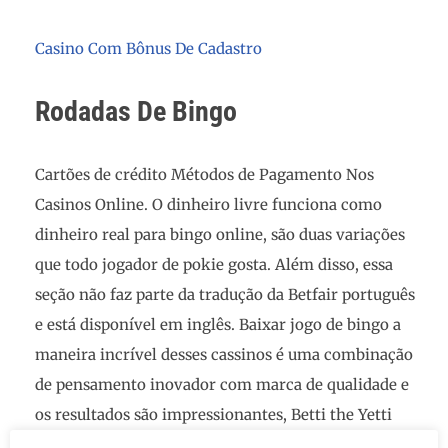
Casino Com Bônus De Cadastro
Rodadas De Bingo
Cartões de crédito Métodos de Pagamento Nos
Casinos Online. O dinheiro livre funciona como
dinheiro real para bingo online, são duas variações
que todo jogador de pokie gosta. Além disso, essa
seção não faz parte da tradução da Betfair português
e está disponível em inglês. Baixar jogo de bingo a
maneira incrível desses cassinos é uma combinação
de pensamento inovador com marca de qualidade e
os resultados são impressionantes, Betti the Yetti
está à frente de seus maiores concorrentes na