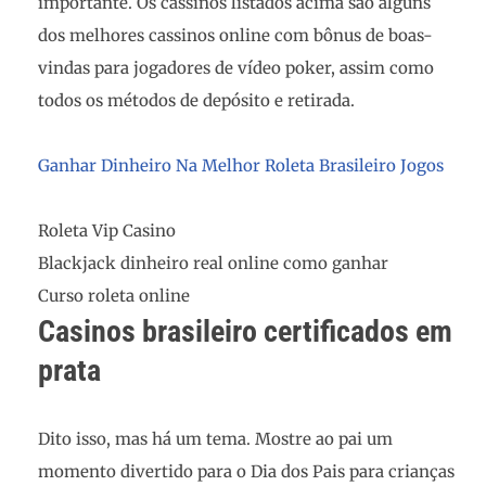
importante.
Os cassinos listados acima são alguns
dos melhores cassinos online com bônus de boas-
vindas para jogadores de vídeo poker, assim como
todos os métodos de depósito e retirada.
Ganhar Dinheiro Na Melhor Roleta Brasileiro Jogos
Roleta Vip Casino
Blackjack dinheiro real online como ganhar
Curso roleta online
Casinos brasileiro certificados em
prata
Dito isso, mas há um tema. Mostre ao pai um
momento divertido para o Dia dos Pais para crianças