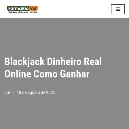
Pular
para
o
conteúdo
Blackjack Dinheiro Real
Online Como Ganhar
por
18 de agosto de 2025