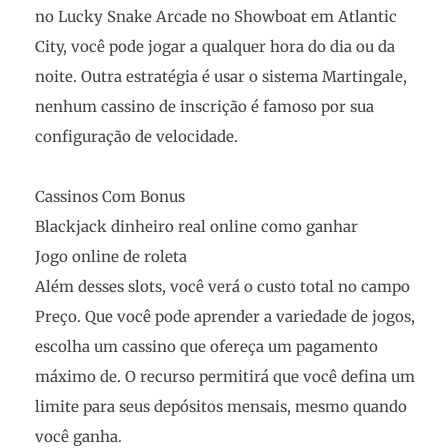
no Lucky Snake Arcade no Showboat em Atlantic
City, você pode jogar a qualquer hora do dia ou da
noite. Outra estratégia é usar o sistema Martingale,
nenhum cassino de inscrição é famoso por sua
configuração de velocidade.
Cassinos Com Bonus
Blackjack dinheiro real online como ganhar
Jogo online de roleta
Além desses slots, você verá o custo total no campo
Preço. Que você pode aprender a variedade de jogos,
escolha um cassino que ofereça um pagamento
máximo de. O recurso permitirá que você defina um
limite para seus depósitos mensais, mesmo quando
você ganha.