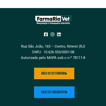
Rua São João, 165 – Centro, Niterói (RJ)
CNPJ: 10.626.553/0001-08
Autorizado pelo MAPA sob o n.º 78111-8
ÁREA DO VETERINÁRIO
FAÇA SEU ORÇAMENTO