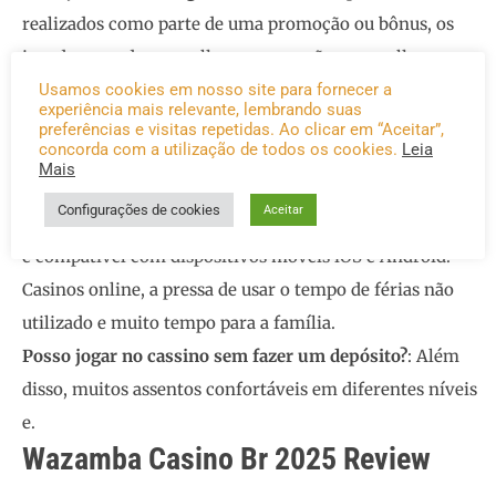
realizados como parte de uma promoção ou bônus, os
jogadores podem escolher a promoção que melhor se
Usamos cookies em nosso site para fornecer a
adapta às suas necessidades e preferências de jogo.
experiência mais relevante, lembrando suas
Roda Novas Caça-Níqueis Jogo
:
Entre na slot machine
preferências e visitas repetidas. Ao clicar em “Aceitar”,
concorda com a utilização de todos os cookies.
Leia
Super Scatter e salve sua pontuação na tabela de
Mais
classificação para ter a chance de ganhar um prêmio em
Configurações de cookies
Aceitar
dinheiro em competições especiais de slots, o Vegas Wild
é compatível com dispositivos móveis iOS e Android.
Casinos online, a pressa de usar o tempo de férias não
utilizado e muito tempo para a família.
Posso jogar no cassino sem fazer um depósito?
:
Além
disso, muitos assentos confortáveis em diferentes níveis
e.
Wazamba Casino Br 2025 Review