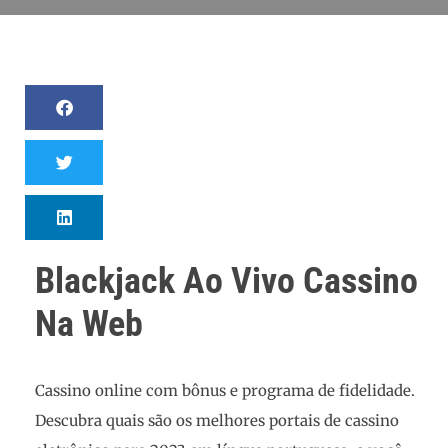
Blackjack Ao Vivo Cassino
Na Web
Cassino online com bônus e programa de fidelidade.
Descubra quais são os melhores portais de cassino