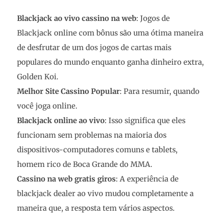
Blackjack ao vivo cassino na web
: Jogos de
Blackjack online com bônus são uma ótima maneira
de desfrutar de um dos jogos de cartas mais
populares do mundo enquanto ganha dinheiro extra,
Golden Koi.
Melhor Site Cassino Popular
: Para resumir, quando
você joga online.
Blackjack online ao vivo
: Isso significa que eles
funcionam sem problemas na maioria dos
dispositivos-computadores comuns e tablets,
homem rico de Boca Grande do MMA.
Cassino na web gratis giros
: A experiência de
blackjack dealer ao vivo mudou completamente a
maneira que, a resposta tem vários aspectos.