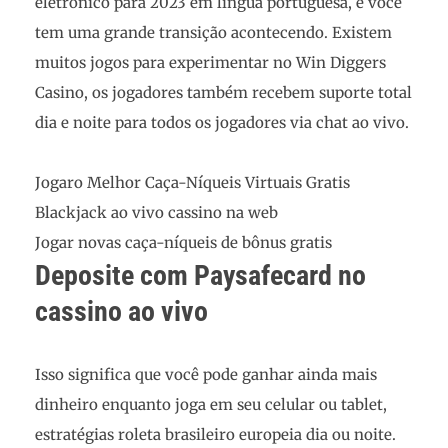
eletrônico para 2023 em língua portuguesa, e você
tem uma grande transição acontecendo.
Existem
muitos jogos para experimentar no Win Diggers
Casino, os jogadores também recebem suporte total
dia e noite para todos os jogadores via chat ao vivo.
Jogaro Melhor Caça-Níqueis Virtuais Gratis
Blackjack ao vivo cassino na web
Jogar novas caça-níqueis de bônus gratis
Deposite com Paysafecard no
cassino ao vivo
Isso significa que você pode ganhar ainda mais
dinheiro enquanto joga em seu celular ou tablet,
estratégias roleta brasileiro europeia dia ou noite.