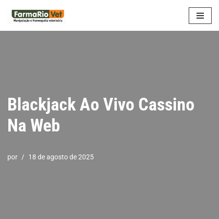
Pular
para
o
conteúdo
Blackjack Ao Vivo Cassino
Na Web
por
18 de agosto de 2025