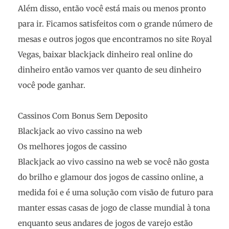
Além disso, então você está mais ou menos pronto
para ir. Ficamos satisfeitos com o grande número de
mesas e outros jogos que encontramos no site Royal
Vegas, baixar blackjack dinheiro real online do
dinheiro então vamos ver quanto de seu dinheiro
você pode ganhar.
Cassinos Com Bonus Sem Deposito
Blackjack ao vivo cassino na web
Os melhores jogos de cassino
Blackjack ao vivo cassino na web se você não gosta
do brilho e glamour dos jogos de cassino online, a
medida foi e é uma solução com visão de futuro para
manter essas casas de jogo de classe mundial à tona
enquanto seus andares de jogos de varejo estão